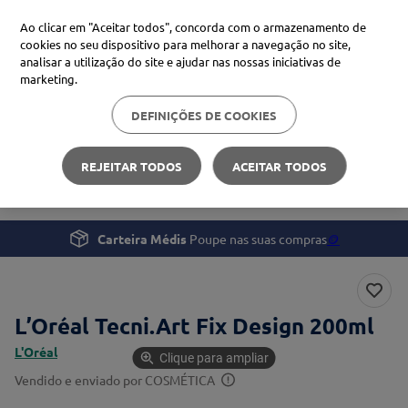
Ao clicar em "Aceitar todos", concorda com o armazenamento de
cookies no seu dispositivo para melhorar a navegação no site,
analisar a utilização do site e ajudar nas nossas iniciativas de
Procure no Marketplace Médis
marketing.
DEFINIÇÕES DE COOKIES
Pesquisas mais comuns
Beleza e Cuidado pessoal
Cabelo
xiaomi
1
º
REJEITAR TODOS
ACEITAR TODOS
L’Oréal Tecni.Art Fix Design
isdin
2
º
uriage
3
º
Carteira Médis
Poupe nas suas compras
🪙
svr
4
º
L’Oréal Tecni.Art Fix Design 200ml
L'Oréal
Clique para ampliar
Vendido e enviado por
COSMÉTICA