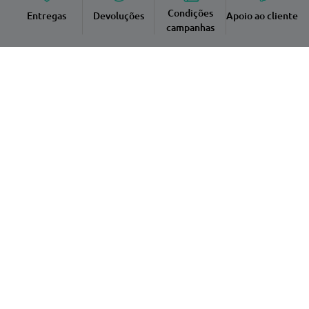
Condições
Entregas
Devoluções
Apoio ao cliente
campanhas
Fale connosco
Informação útil
A Médis
Quer vender os seus produtos no nosso Marketplace?
A Médis nas redes sociais