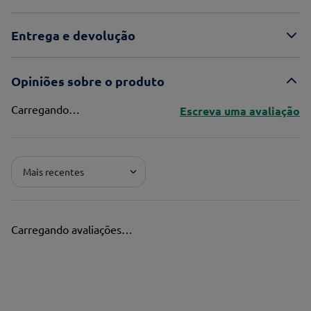
Entrega e devolução
Opiniões sobre o produto
Carregando…
Escreva uma avaliação
Adicionar avaliação
Mais recentes
Pontuação*
★
★
★
★
★
Carregando avaliações…
Título*
Escreva uma avaliação*