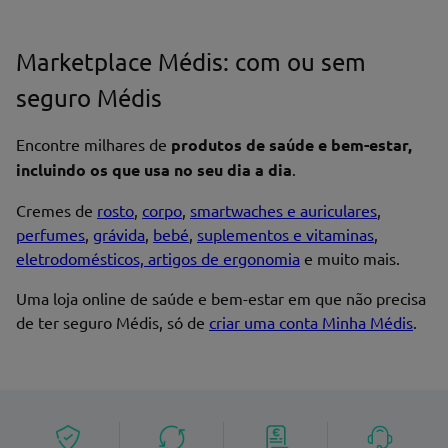
Marketplace Médis: com ou sem
seguro Médis
Nome*
Encontre milhares de
produtos de saúde e bem-estar,
incluindo os que usa no seu dia a dia
.
Cremes de
rosto
,
corpo
,
smartwaches e auriculares
,
perfumes
,
grávida
,
bebé
,
suplementos e vitaminas
,
Endereço de email
eletrodomésticos, artigos de ergonomia
e muito mais.
Uma loja online de saúde e bem-estar em que não precisa
de ter seguro Médis, só de
criar uma conta Minha Médis
.
Enviar avaliação