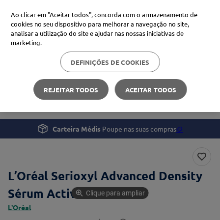
Ao clicar em "Aceitar todos", concorda com o armazenamento de
cookies no seu dispositivo para melhorar a navegação no site,
analisar a utilização do site e ajudar nas nossas iniciativas de
Procure no Marketplace Médis
marketing.
DEFINIÇÕES DE COOKIES
Pesquisas mais comuns
Beleza e Cuidado pessoal
Cabelo
xiaomi
1
º
REJEITAR TODOS
ACEITAR TODOS
L’Oréal Serioxyl Advanced Density Sérum Activador
isdin
2
º
now
3
º
Carteira Médis
Poupe nas suas compras
🪙
cerave
4
º
L’Oréal Serioxyl Advanced Density
Sérum Activador 90ml
Clique para ampliar
L'Oréal