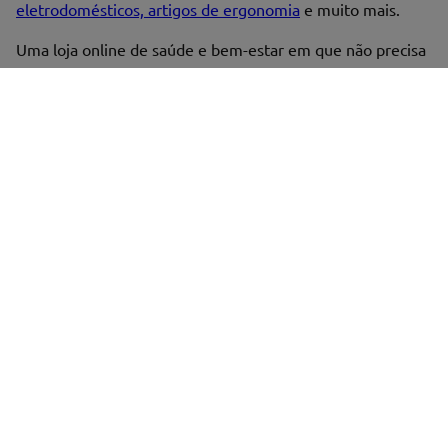
eletrodomésticos, artigos de ergonomia
e muito mais.
Enviar avaliação
Uma loja online de saúde e bem-estar em que não precisa
de ter seguro Médis, só de
criar uma conta Minha Médis
.
Condições
Entregas
Devoluções
Apoio ao cliente
campanhas
Fale connosco
Informação útil
A Médis