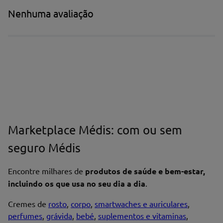
Título*
Nenhuma avaliação
Escreva uma avaliação*
Marketplace Médis: com ou sem
Nome*
seguro Médis
Encontre milhares de
produtos de saúde e bem-estar,
Endereço de email
incluindo os que usa no seu dia a dia
.
Cremes de
rosto
,
corpo
,
smartwaches e auriculares
,
perfumes
,
grávida
,
bebé
,
suplementos e vitaminas
,