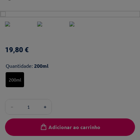
19
,
80
€
Quantidade
:
200ml
200ml
－
＋
Adicionar ao carrinho