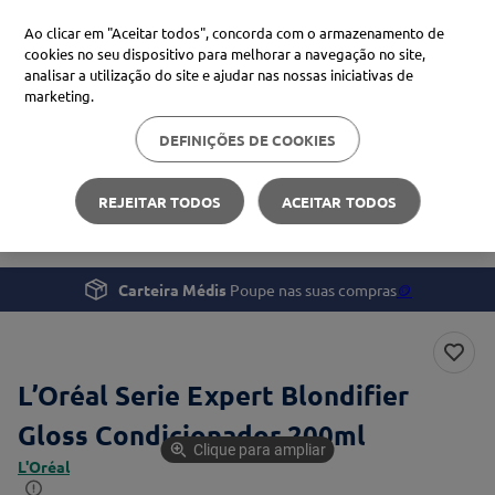
Ao clicar em "Aceitar todos", concorda com o armazenamento de
cookies no seu dispositivo para melhorar a navegação no site,
analisar a utilização do site e ajudar nas nossas iniciativas de
Procure no Marketplace Médis
marketing.
DEFINIÇÕES DE COOKIES
Pesquisas mais comuns
Beleza e Cuidado pessoal
Cabelo
xiaomi
1
º
REJEITAR TODOS
ACEITAR TODOS
L’Oréal Serie Expert Blondifier Gloss Condicionador
isdin
2
º
now
3
º
Carteira Médis
Poupe nas suas compras
🪙
cerave
4
º
L’Oréal Serie Expert Blondifier
Gloss Condicionador 200ml
Clique para ampliar
L'Oréal