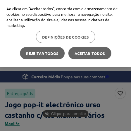
Ao clicar em "Aceitar todos", concorda com o armazenamento de
cookies no seu dispositivo para melhorar a navegação no site,
analisar a utilização do site e ajudar nas nossas iniciativas de
Procure no Marketplace Médis
marketing.
DEFINIÇÕES DE COOKIES
Pesquisas mais comuns
Gravidez e Bebé
Brinquedos
xiaomi
1
º
REJEITAR TODOS
ACEITAR TODOS
Jogo pop-it electrónico urso castanho c/ lcd maxlife
isdin
2
º
now
3
º
Carteira Médis
Poupe nas suas compras
🪙
cerave
4
º
Entrega grátis
Jogo pop-it electrónico urso
castanho c/ lcd maxlife Vários
Clique para ampliar
Maxlife