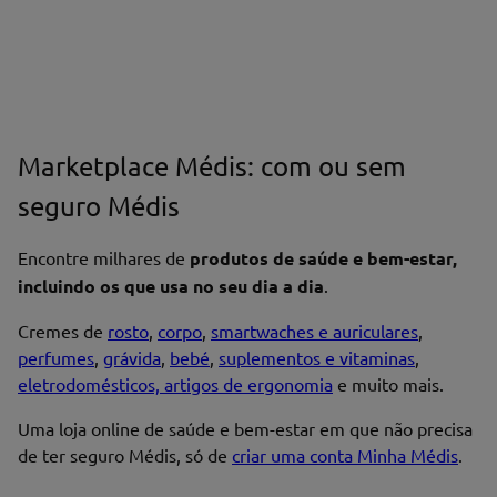
Marketplace Médis: com ou sem
seguro Médis
Encontre milhares de
produtos de saúde e bem-estar,
incluindo os que usa no seu dia a dia
.
Cremes de
rosto
,
corpo
,
smartwaches e auriculares
,
perfumes
,
grávida
,
bebé
,
suplementos e vitaminas
,
eletrodomésticos, artigos de ergonomia
e muito mais.
Uma loja online de saúde e bem-estar em que não precisa
de ter seguro Médis, só de
criar uma conta Minha Médis
.