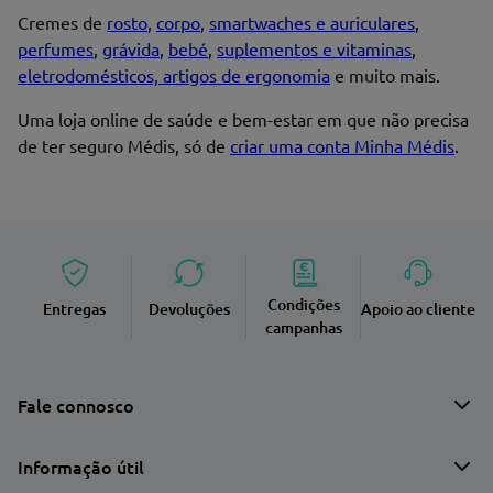
Cremes de
rosto
,
corpo
,
smartwaches e auriculares
,
perfumes
,
grávida
,
bebé
,
suplementos e vitaminas
,
eletrodomésticos, artigos de ergonomia
e muito mais.
Uma loja online de saúde e bem-estar em que não precisa
de ter seguro Médis, só de
criar uma conta Minha Médis
.
Condições
Entregas
Devoluções
Apoio ao cliente
campanhas
Fale connosco
Informação útil