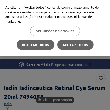
Ao clicar em "Aceitar todos", concorda com o armazenamento de
cookies no seu dispositivo para melhorar a navegação no site,
analisar a utilização do site e ajudar nas nossas iniciativas de
Procure no Marketplace Médis
marketing.
DEFINIÇÕES DE COOKIES
Pesquisas mais comuns
Beleza e Cuidado pessoal
Rosto
xiaomi
1
º
REJEITAR TODOS
ACEITAR TODOS
Isdin Isdinceutics Retinal Eye Serum 20ml
isdin
2
º
now
3
º
Carteira Médis
Poupe nas suas compras
🪙
cerave
4
º
Isdin Isdinceutics Retinal Eye Serum
20ml 7494088
Clique para ampliar
Isdin