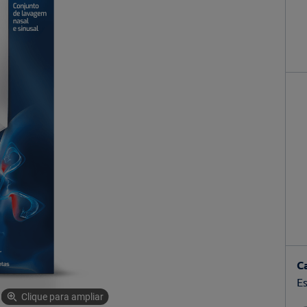
C
Es
Clique para ampliar