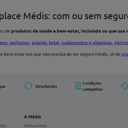
place Médis: com ou sem segur
res de
produtos de saúde e bem-estar, incluindo os que usa n
ares
,
perfumes
,
grávida
,
bebé
,
suplementos e vitaminas
,
eletro
 e bem-estar em que não precisa de ter seguro Médis, só de
cr
Enviar avaliação
Condições
gas
Devoluções
campanhas
A Médis
édis
Minha Médis