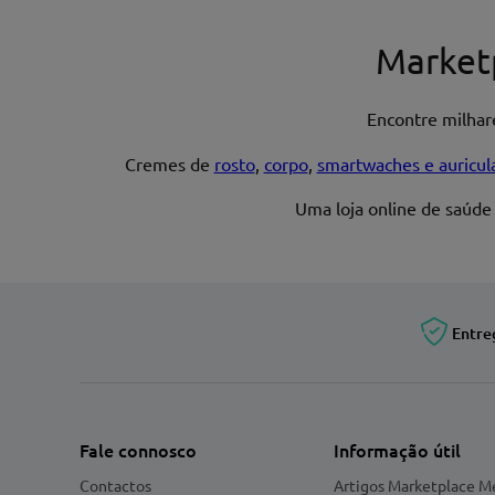
Nome*
Market
Encontre milha
Endereço de email
Cremes de
rosto
,
corpo
,
smartwaches e auricul
Uma loja online de saúde
Entre
Fale connosco
Informação útil
Contactos
Artigos Marketplace M