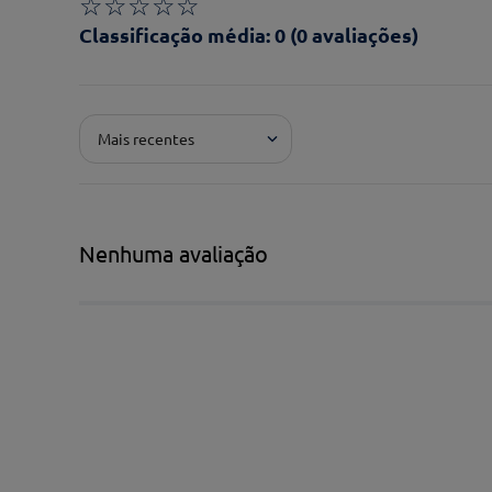
☆
☆
☆
☆
☆
Classificação média: 0
(0 avaliações)
Adicionar avaliação
Mais recentes
Pontuação*
★
★
★
★
★
Título*
Nenhuma avaliação
Escreva uma avaliação*