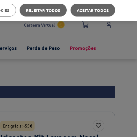
Apoio ao cliente
OKIES
REJEITAR TODOS
ACEITAR TODOS
Carteira Virtual
erviços
Perda de Peso
Promoções
Ent grátis >55€