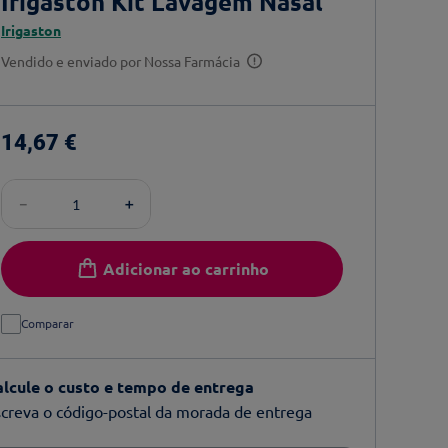
Irigaston Kit Lavagem Nasal
Irigaston
Vendido e enviado por
Nossa Farmácia
14
,
67
€
－
＋
Adicionar ao carrinho
Comparar
alcule o custo e tempo de entrega
creva o código-postal da morada de entrega