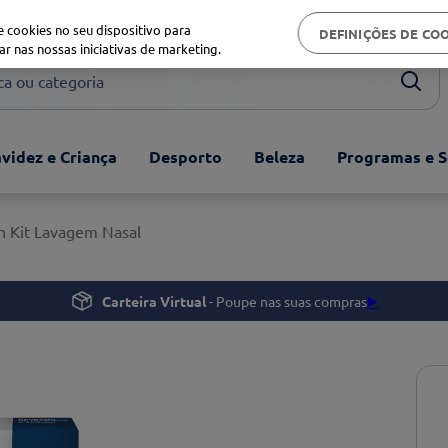
Biblioteca de saúde
 cookies no seu dispositivo para
DEFINIÇÕES DE CO
ar nas nossas iniciativas de marketing.
ou categoria
videz e Criança
Desporto
Beleza
Programas e S
on Kit Lavagem Nasal
Carteira Virtual
- Poupe nas suas compras
▶️