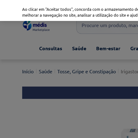
Marketplace
Saúde 360
Seguros
Saúde Oral
Ao clicar em "Aceitar todos", concorda com o armazenamento de
melhorar a navegação no site, analisar a utilização do site e ajud
Procure um produto, marca 
Pesquisas mais comuns
Consultas
Saúde
Bem-estar
Gra
xiaomi
1
º
isdin
2
º
Saúde
Tosse, Gripe e Constipação
Irigast
uriage
3
º
svr
4
º