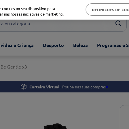
Biblioteca de saúde
 cookies no seu dispositivo para
DEFINIÇÕES DE CO
ar nas nossas iniciativas de marketing.
ou categoria
videz e Criança
Desporto
Beleza
Programas e S
 Be Gentle x3
Carteira Virtual
- Poupe nas suas compras
▶️