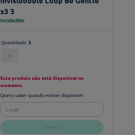
invisibobble Loop Be Gentle
x3 3
Invisibobble
Quantidade
:
3
3
Este produto não está disponível no
momento
Quero saber quando estiver disponível
Enviar