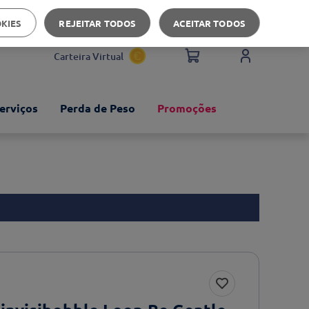
Apoio ao cliente
OKIES
REJEITAR TODOS
ACEITAR TODOS
Carteira Virtual
erviços
Perda de Peso
Promoções