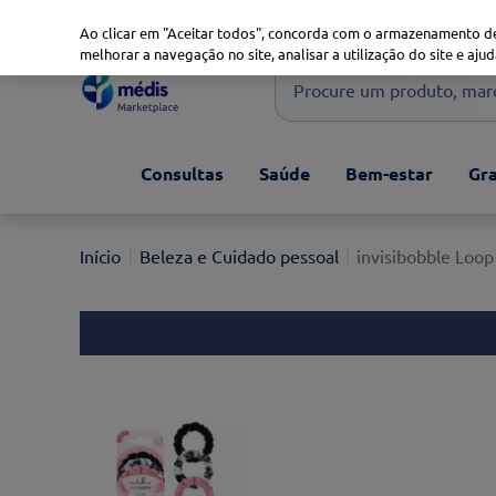
Marketplace
Saúde 360
Seguros
Saúde Oral
Ao clicar em "Aceitar todos", concorda com o armazenamento de
melhorar a navegação no site, analisar a utilização do site e ajud
Procure um produto, marca 
Pesquisas mais comuns
Consultas
Saúde
Bem-estar
Gra
xiaomi
1
º
isdin
2
º
Beleza e Cuidado pessoal
invisibobble Loop
now
3
º
svr
4
º