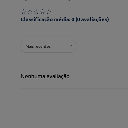
☆
☆
☆
☆
☆
Classificação média: 0
(0 avaliações)
Adicionar avaliação
Mais recentes
Pontuação*
★
★
★
★
★
Título*
Nenhuma avaliação
Escreva uma avaliação*