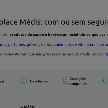
place Médis: com ou sem segur
res de
produtos de saúde e bem-estar, incluindo os que usa n
ares
,
perfumes
,
grávida
,
bebé
,
suplementos e vitaminas
,
eletro
 e bem-estar em que não precisa de ter seguro Médis, só de
cr
Enviar avaliação
Condições
gas
Devoluções
campanhas
A Médis