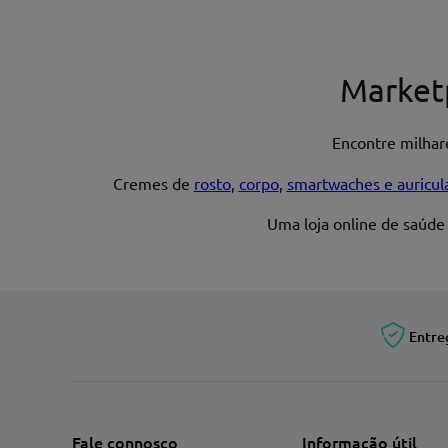
Nome*
Market
Encontre milha
Endereço de email
Cremes de
rosto
,
corpo
,
smartwaches e auricul
Uma loja online de saúde
Entre
Fale connosco
Informação útil