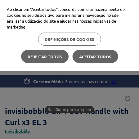
Ao clicar em "Aceitar todos", concorda com o armazenamento de
cookies no seu dispositivo para melhorar a navegação no site,
analisar a utilização do site e ajudar nas nossas iniciativas de
Procure no Marketplace Médis
marketing.
DEFINIÇÕES DE COOKIES
Pesquisas mais comuns
Beleza e Cuidado pessoal
Cabelo
xiaomi
1
º
REJEITAR TODOS
ACEITAR TODOS
invisibobble GIFT SET Handle with Curl x3 EL
isdin
2
º
uriage
3
º
Carteira Médis
Poupe nas suas compras
🪙
svr
4
º
invisibobble GIFT SET Handle with
Clique para ampliar
Curl x3 EL 3
Invisibobble