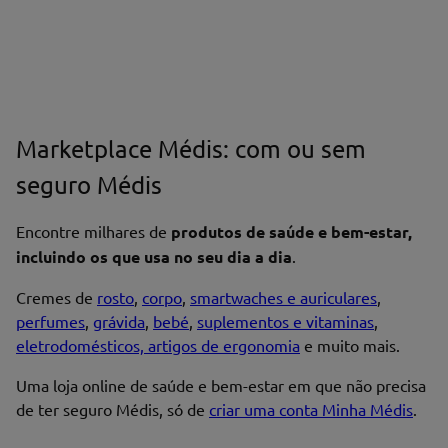
Marketplace Médis: com ou sem
seguro Médis
Encontre milhares de
produtos de saúde e bem-estar,
incluindo os que usa no seu dia a dia
.
Cremes de
rosto
,
corpo
,
smartwaches e auriculares
,
perfumes
,
grávida
,
bebé
,
suplementos e vitaminas
,
eletrodomésticos, artigos de ergonomia
e muito mais.
Uma loja online de saúde e bem-estar em que não precisa
de ter seguro Médis, só de
criar uma conta Minha Médis
.