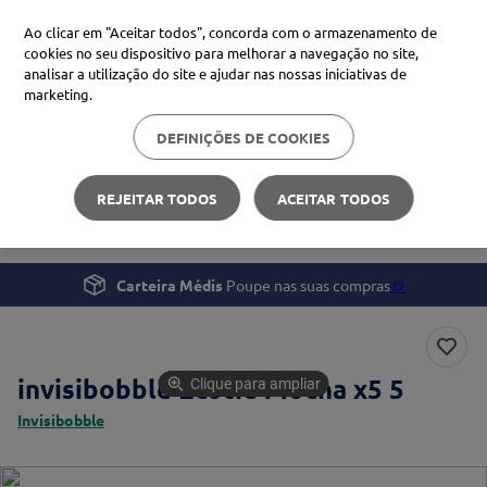
Ao clicar em "Aceitar todos", concorda com o armazenamento de
cookies no seu dispositivo para melhorar a navegação no site,
analisar a utilização do site e ajudar nas nossas iniciativas de
Procure no Marketplace Médis
marketing.
DEFINIÇÕES DE COOKIES
Pesquisas mais comuns
Beleza e Cuidado pessoal
Cabelo
xiaomi
1
º
REJEITAR TODOS
ACEITAR TODOS
invisibobble Ecotie Mocha x5
isdin
2
º
now
3
º
Carteira Médis
Poupe nas suas compras
🪙
cerave
4
º
invisibobble Ecotie Mocha x5 5
Clique para ampliar
Invisibobble