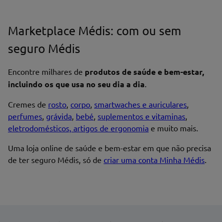
Marketplace Médis: com ou sem
seguro Médis
Nome*
Encontre milhares de
produtos de saúde e bem-estar,
incluindo os que usa no seu dia a dia
.
Cremes de
rosto
,
corpo
,
smartwaches e auriculares
,
perfumes
,
grávida
,
bebé
,
suplementos e vitaminas
,
Endereço de email
eletrodomésticos, artigos de ergonomia
e muito mais.
Uma loja online de saúde e bem-estar em que não precisa
de ter seguro Médis, só de
criar uma conta Minha Médis
.
Enviar avaliação