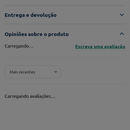
Entrega e devolução
Opiniões sobre o produto
Carregando…
Escreva uma avaliação
Adicionar avaliação
Mais recentes
Pontuação*
★
★
★
★
★
Carregando avaliações…
Título*
Escreva uma avaliação*