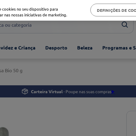
Biblioteca de saúde
 cookies no seu dispositivo para
DEFINIÇÕES DE CO
ar nas nossas iniciativas de marketing.
ou categoria
videz e Criança
Desporto
Beleza
Programas e S
a Bio 50 g
Carteira Virtual
- Poupe nas suas compras
▶️