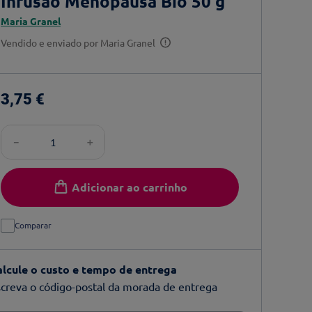
Infusão Menopausa Bio 50 g
Maria Granel
Vendido e enviado por
Maria Granel
3
,
75
€
－
＋
Adicionar ao carrinho
Comparar
alcule o custo e tempo de entrega
creva o código-postal da morada de entrega