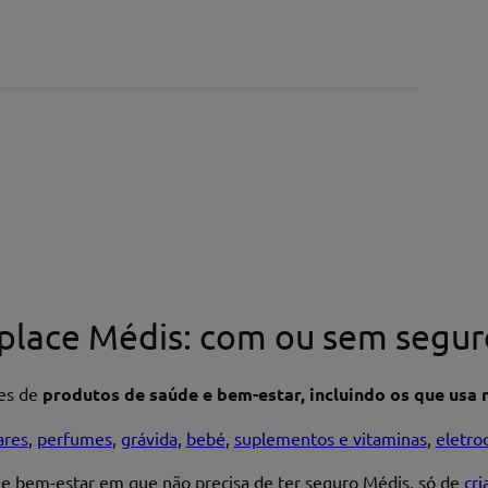
place Médis: com ou sem segur
res de
produtos de saúde e bem-estar, incluindo os que usa n
ares
,
perfumes
,
grávida
,
bebé
,
suplementos e vitaminas
,
eletro
 e bem-estar em que não precisa de ter seguro Médis, só de
cr