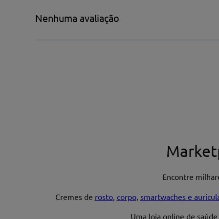
Título*
Nenhuma avaliação
Escreva uma avaliação*
Nome*
Market
Encontre milha
Endereço de email
Cremes de
rosto
,
corpo
,
smartwaches e auricul
Uma loja online de saúde