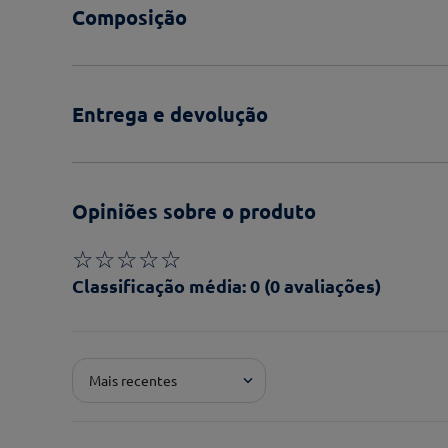
Composição
Entrega e devolução
Opiniões sobre o produto
☆
☆
☆
☆
☆
Classificação média: 0
(0 avaliações)
Adicionar avaliação
Mais recentes
Pontuação*
★
★
★
★
★