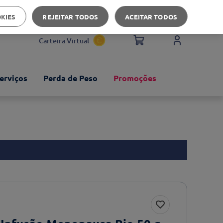
Apoio ao cliente
OKIES
REJEITAR TODOS
ACEITAR TODOS
Carteira Virtual
erviços
Perda de Peso
Promoções