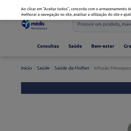
Marketplace
Saúde 360
Seguros
Saúde Oral
Ao clicar em "Aceitar todos", concorda com o armazenamento de
melhorar a navegação no site, analisar a utilização do site e ajud
Procure um produto, marca 
Pesquisas mais comuns
Consultas
Saúde
Bem-estar
Gra
xiaomi
1
º
isdin
2
º
Saúde
Saúde da Mulher
Infusão Menopaus
now
3
º
cerave
4
º