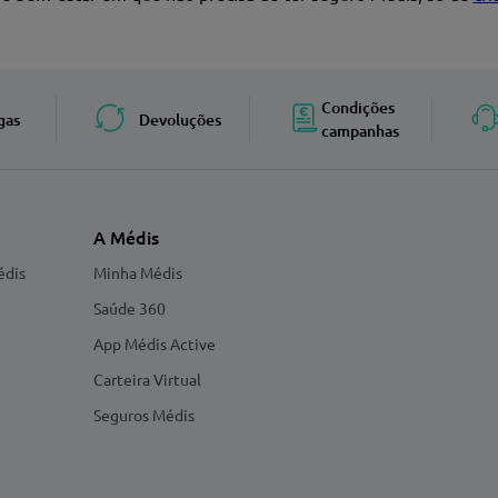
Enviar avaliação
Condições
gas
Devoluções
campanhas
A Médis
édis
Minha Médis
Saúde 360
App Médis Active
Carteira Virtual
Seguros Médis