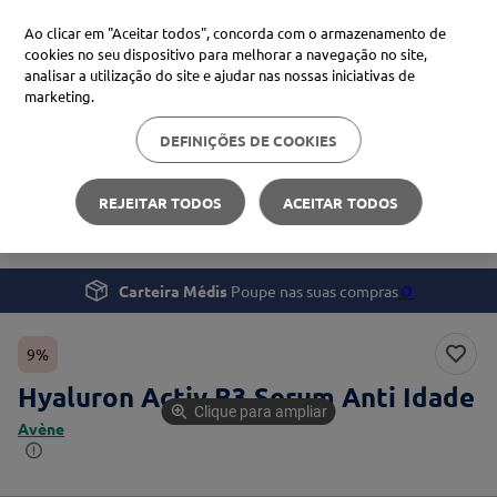
Ao clicar em "Aceitar todos", concorda com o armazenamento de
cookies no seu dispositivo para melhorar a navegação no site,
analisar a utilização do site e ajudar nas nossas iniciativas de
Procure no Marketplace Médis
marketing.
DEFINIÇÕES DE COOKIES
Pesquisas mais comuns
Beleza e Cuidado pessoal
Rosto
xiaomi
1
º
REJEITAR TODOS
ACEITAR TODOS
Hyaluron Activ B3 Serum Anti Idade
isdin
2
º
now
3
º
Carteira Médis
Poupe nas suas compras
🪙
cerave
4
º
9%
Hyaluron Activ B3 Serum Anti Idade
Clique para ampliar
Avène