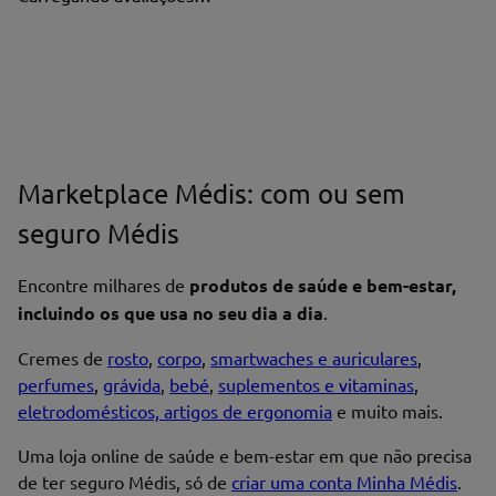
Marketplace Médis: com ou sem
seguro Médis
Encontre milhares de
produtos de saúde e bem-estar,
incluindo os que usa no seu dia a dia
.
Cremes de
rosto
,
corpo
,
smartwaches e auriculares
,
perfumes
,
grávida
,
bebé
,
suplementos e vitaminas
,
eletrodomésticos, artigos de ergonomia
e muito mais.
Uma loja online de saúde e bem-estar em que não precisa
de ter seguro Médis, só de
criar uma conta Minha Médis
.