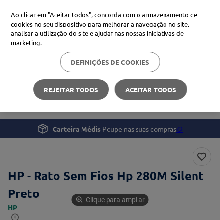
Ao clicar em "Aceitar todos", concorda com o armazenamento de
cookies no seu dispositivo para melhorar a navegação no site,
analisar a utilização do site e ajudar nas nossas iniciativas de
Procure no Marketplace Médis
marketing.
DEFINIÇÕES DE COOKIES
Pesquisas mais comuns
Bem-estar
Casa e Ergonomia
xiaomi
1
º
REJEITAR TODOS
ACEITAR TODOS
HP - Rato Sem Fios Hp 280M Silent
isdin
2
º
uriage
3
º
Carteira Médis
Poupe nas suas compras
🪙
svr
4
º
HP - Rato Sem Fios Hp 280M Silent
Preto
Clique para ampliar
HP