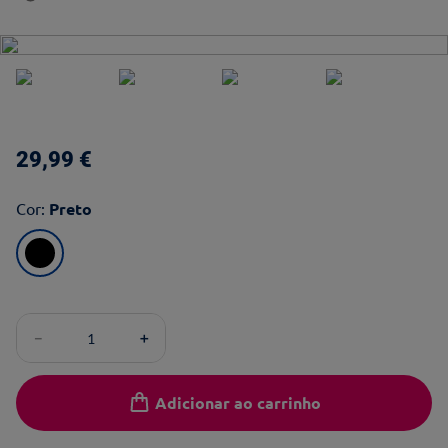
29
,
99
€
Cor
:
Preto
－
＋
Adicionar ao carrinho