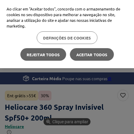
Ao clicar em "Aceitar todos", concorda com o armazenamento de
cookies no seu dispositivo para melhorar a navegação no site,
analisar a utilização do site e ajudar nas nossas iniciativas de
Procure no Marketplace Médis
marketing.
DEFINIÇÕES DE COOKIES
Pesquisas mais comuns
Beleza e Cuidado pessoal
Proteção Solar
xiaomi
1
º
REJEITAR TODOS
ACEITAR TODOS
Heliocare 360 Spray Invisível Spf50+ 200ml
isdin
2
º
uriage
3
º
Carteira Médis
Poupe nas suas compras
🪙
svr
4
º
Ent grátis >55€
30%
Heliocare 360 Spray Invisível
Spf50+ 200ml
Clique para ampliar
Heliocare