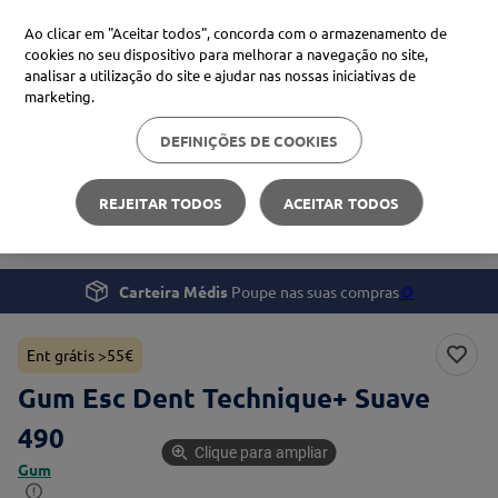
Ao clicar em "Aceitar todos", concorda com o armazenamento de
cookies no seu dispositivo para melhorar a navegação no site,
analisar a utilização do site e ajudar nas nossas iniciativas de
Procure no Marketplace Médis
marketing.
DEFINIÇÕES DE COOKIES
Pesquisas mais comuns
Saúde
Saúde Oral
xiaomi
1
º
REJEITAR TODOS
ACEITAR TODOS
Gum Esc Dent Technique+ Suave 490
isdin
2
º
now
3
º
Carteira Médis
Poupe nas suas compras
🪙
cerave
4
º
Ent grátis >55€
Gum Esc Dent Technique+ Suave
490
Clique para ampliar
Gum