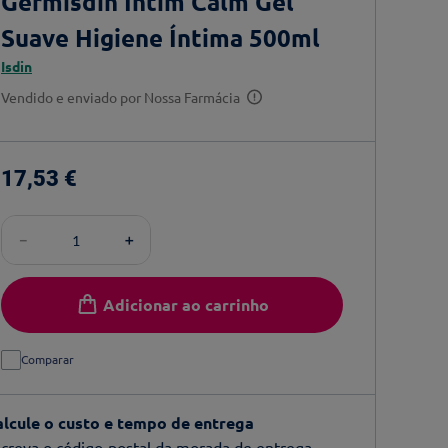
Germisdin Intim Calm Gel
Suave Higiene Íntima 500ml
Isdin
Vendido e enviado por
Nossa Farmácia
17
,
53
€
－
＋
Adicionar ao carrinho
Comparar
alcule o custo e tempo de entrega
creva o código-postal da morada de entrega