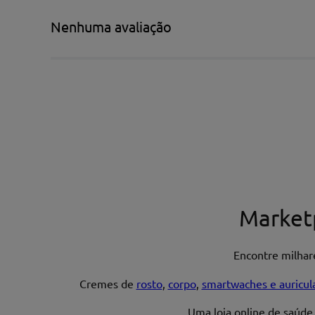
Título*
Nenhuma avaliação
Escreva uma avaliação*
Nome*
Market
Encontre milha
Endereço de email
Cremes de
rosto
,
corpo
,
smartwaches e auricul
Uma loja online de saúde