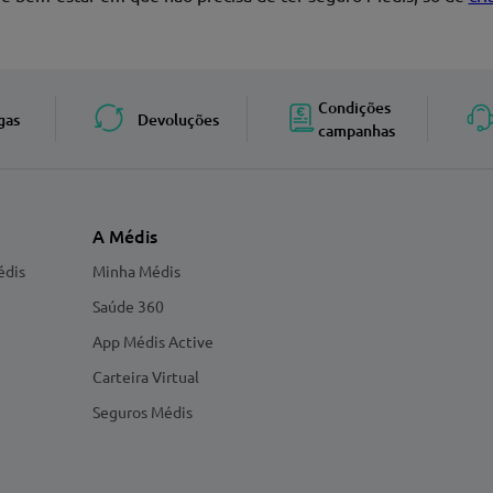
Enviar avaliação
Condições
gas
Devoluções
campanhas
A Médis
édis
Minha Médis
Saúde 360
App Médis Active
Carteira Virtual
Seguros Médis