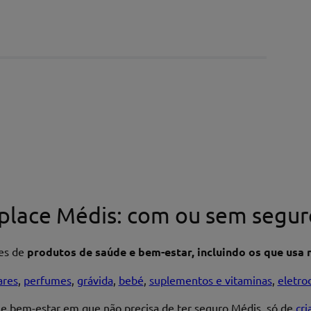
place Médis: com ou sem segur
res de
produtos de saúde e bem-estar, incluindo os que usa n
ares
,
perfumes
,
grávida
,
bebé
,
suplementos e vitaminas
,
eletro
 e bem-estar em que não precisa de ter seguro Médis, só de
cr