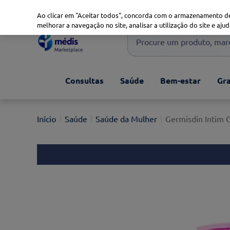
Marketplace
Saúde 360
Seguros
Saúde Oral
Ao clicar em "Aceitar todos", concorda com o armazenamento de
melhorar a navegação no site, analisar a utilização do site e ajud
Procure um produto, marca 
Pesquisas mais comuns
Consultas
Saúde
Bem-estar
Gra
xiaomi
1
º
isdin
2
º
Saúde
Saúde da Mulher
Germisdin Intim 
now
3
º
cerave
4
º