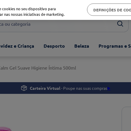
Biblioteca de saúde
 cookies no seu dispositivo para
DEFINIÇÕES DE CO
ar nas nossas iniciativas de marketing.
ou categoria
videz e Criança
Desporto
Beleza
Programas e S
Calm Gel Suave Higiene Íntima 500ml
Carteira Virtual
- Poupe nas suas compras
▶️