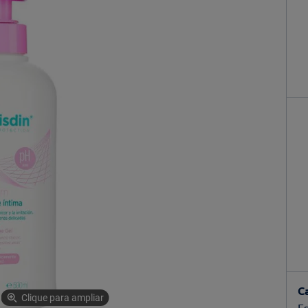
C
Clique para ampliar
Es