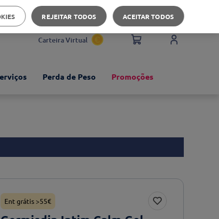
Apoio ao cliente
OKIES
REJEITAR TODOS
ACEITAR TODOS
Carteira Virtual
erviços
Perda de Peso
Promoções
Ent grátis >55€