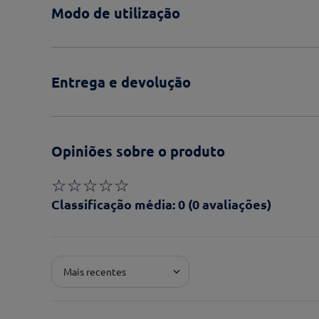
Modo de utilização
Entrega e devolução
Opiniões sobre o produto
☆
☆
☆
☆
☆
Classificação média: 0
(0 avaliações)
Adicionar avaliação
Mais recentes
Pontuação*
★
★
★
★
★