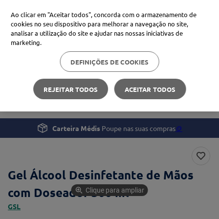
Ao clicar em "Aceitar todos", concorda com o armazenamento de
cookies no seu dispositivo para melhorar a navegação no site,
analisar a utilização do site e ajudar nas nossas iniciativas de
Procure no Marketplace Médis
marketing.
DEFINIÇÕES DE COOKIES
Pesquisas mais comuns
Profissionais de Saúde
Instrumentos Clínicos
xiaomi
1
º
REJEITAR TODOS
ACEITAR TODOS
Gel Álcool Desinfetante de Mãos com Doseador 300 ml
isdin
2
º
now
3
º
Carteira Médis
Poupe nas suas compras
🪙
cerave
4
º
Gel Álcool Desinfetante de Mãos
com Doseador 300 ml
Clique para ampliar
GSL