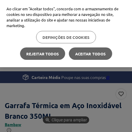
Ao clicar em "Aceitar todos", concorda com o armazenamento de
cookies no seu dispositivo para melhorar a navegação no site,
analisar a utilização do site e ajudar nas nossas iniciativas de
Procure no Marketplace Médis
marketing.
DEFINIÇÕES DE COOKIES
Pesquisas mais comuns
Bem-estar
Nutrição
xiaomi
1
º
REJEITAR TODOS
ACEITAR TODOS
Garrafa Térmica em Aço Inoxidável Branco 350ML
isdin
2
º
now
3
º
Carteira Médis
Poupe nas suas compras
🪙
svr
4
º
Garrafa Térmica em Aço Inoxidável
Branco 350ML
Clique para ampliar
Bambaw