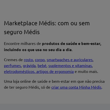
Marketplace Médis: com ou sem
seguro Médis
Encontre milhares de
produtos de saúde e bem-estar,
incluindo os que usa no seu dia a dia
.
Cremes de
rosto
,
corpo
,
smartwaches e auriculares
,
perfumes
,
grávida
,
bebé
,
suplementos e vitaminas
,
eletrodomésticos, artigos de ergonomia
e muito mais.
Uma loja online de saúde e bem-estar em que não precisa
de ter seguro Médis, só de
criar uma conta Minha Médis
.