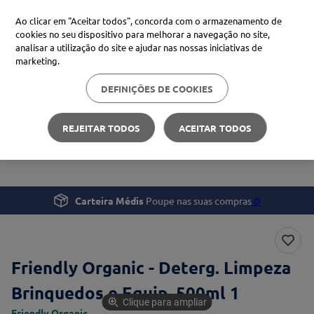
Ao clicar em "Aceitar todos", concorda com o armazenamento de
cookies no seu dispositivo para melhorar a navegação no site,
analisar a utilização do site e ajudar nas nossas iniciativas de
Procure no Marketplace Médis
marketing.
DEFINIÇÕES DE COOKIES
Pesquisas mais comuns
Gravidez e Bebé
Cuidados de Higiene
xiaomi
1
º
REJEITAR TODOS
ACEITAR TODOS
Friendly Organic - Deterg. Limpeza Brinquedos e Equip.
isdin
2
º
500ml
uriage
3
º
svr
4
º
Carteira Médis
Poupe nas suas compras
🪙
Friendly Organic - Deterg. Limpeza
Brinquedos e Equip. 500ml 1
Clique para ampliar
Friendly Organic