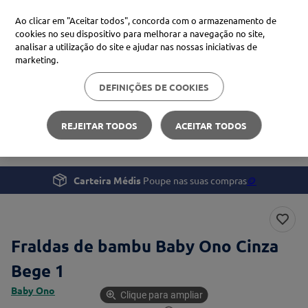
Ao clicar em "Aceitar todos", concorda com o armazenamento de
cookies no seu dispositivo para melhorar a navegação no site,
analisar a utilização do site e ajudar nas nossas iniciativas de
Procure no Marketplace Médis
marketing.
DEFINIÇÕES DE COOKIES
Pesquisas mais comuns
Gravidez e Bebé
Fraldas e Muda Fraldas
xiaomi
1
º
REJEITAR TODOS
ACEITAR TODOS
Fraldas de bambu Baby Ono Cinza Bege
isdin
2
º
now
3
º
Carteira Médis
Poupe nas suas compras
🪙
svr
4
º
Fraldas de bambu Baby Ono Cinza
Bege 1
Baby Ono
Clique para ampliar