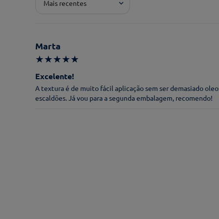
Mais recentes
Pontuação*
★
★
★
★
★
Marta
Título*
★
★
★
★
★
Excelente!
A textura é de muito fácil aplicação sem ser demasiado ole
Escreva uma avaliação*
escaldões. Já vou para a segunda embalagem, recomendo!
Nome*
Endereço de email