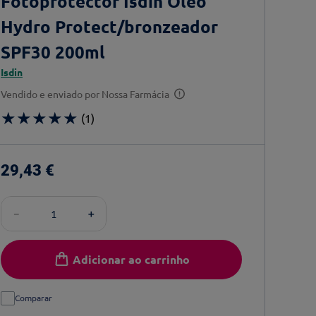
Fotoprotector Isdin Óleo
Hydro Protect/bronzeador
SPF30 200ml
Isdin
Vendido e enviado por
Nossa Farmácia
★
★
★
★
★
(
1
)
29
,
43
€
－
＋
Adicionar ao carrinho
Comparar