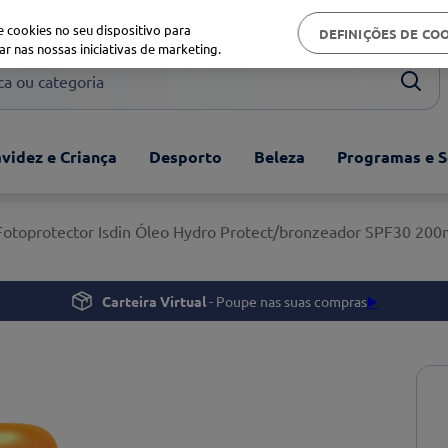
Biblioteca de saúde
 cookies no seu dispositivo para
DEFINIÇÕES DE CO
ar nas nossas iniciativas de marketing.
ou categoria
videz e Criança
Desporto
Beleza
Programas e S
Fotoprotector Isdin Óleo Hydro Protect/bronzeador SPF30 200
Carteira Virtual
- Poupe nas suas compras
▶️