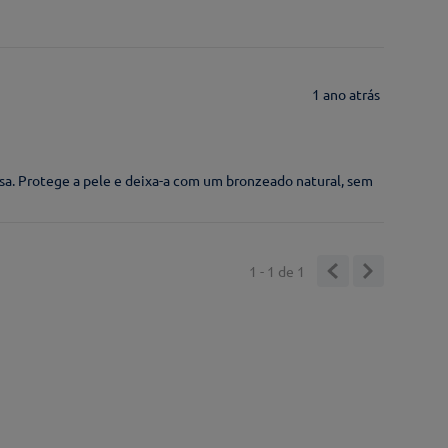
1 ano atrás
osa. Protege a pele e deixa-a com um bronzeado natural, sem
1 - 1
de
1