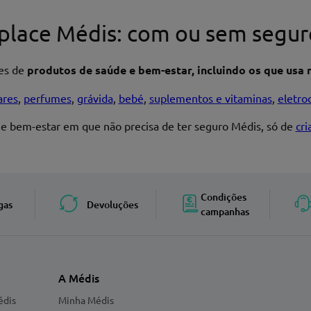
place Médis: com ou sem segur
res de
produtos de saúde e bem-estar, incluindo os que usa n
Enviar avaliação
ares
,
perfumes
,
grávida
,
bebé
,
suplementos e vitaminas
,
eletro
 e bem-estar em que não precisa de ter seguro Médis, só de
cr
Condições
gas
Devoluções
campanhas
A Médis
édis
Minha Médis