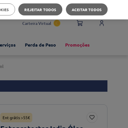
Apoio ao cliente
OKIES
REJEITAR TODOS
ACEITAR TODOS
Carteira Virtual
erviços
Perda de Peso
Promoções
ml
Ent grátis >55€