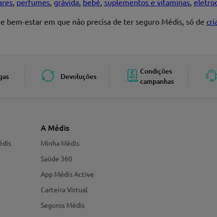
ares
,
perfumes
,
grávida
,
bebé
,
suplementos e vitaminas
,
eletro
 e bem-estar em que não precisa de ter seguro Médis, só de
cr
Enviar avaliação
Condições
gas
Devoluções
campanhas
A Médis
édis
Minha Médis
Saúde 360
App Médis Active
Carteira Virtual
Seguros Médis