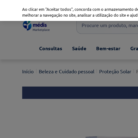
Marketplace
Saúde 360
Seguros
Saúde Oral
Ao clicar em "Aceitar todos", concorda com o armazenamento de
melhorar a navegação no site, analisar a utilização do site e ajud
Procure um produto, marca 
Pesquisas mais comuns
Consultas
Saúde
Bem-estar
Gra
xiaomi
1
º
isdin
2
º
Beleza e Cuidado pessoal
Proteção Solar
now
3
º
cerave
4
º