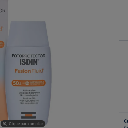
C
Clique para ampliar
Es