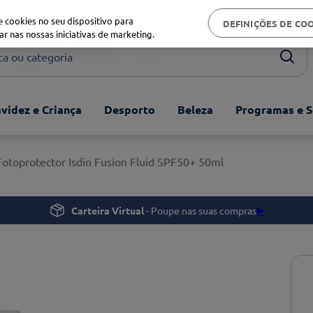
Biblioteca de saúde
 cookies no seu dispositivo para
DEFINIÇÕES DE CO
ar nas nossas iniciativas de marketing.
ou categoria
videz e Criança
Desporto
Beleza
Programas e S
Fotoprotector Isdin Fusion Fluid SPF50+ 50ml
Carteira Virtual
- Poupe nas suas compras
▶️