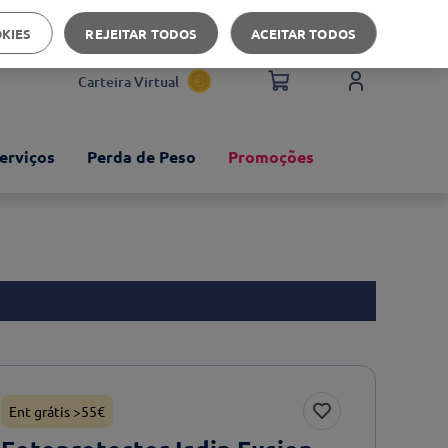
Apoio ao cliente
OKIES
REJEITAR TODOS
ACEITAR TODOS
Carteira Virtual
erviços
Perda de Peso
Promoções
Ent grátis >55€