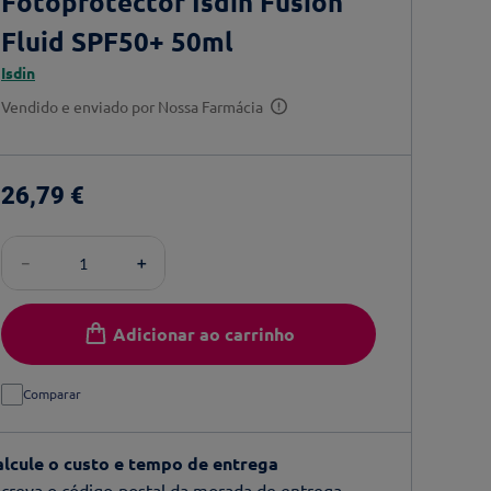
Fotoprotector Isdin Fusion
Fluid SPF50+ 50ml
Isdin
Vendido e enviado por
Nossa Farmácia
26
,
79
€
－
＋
Adicionar ao carrinho
Comparar
alcule o custo e tempo de entrega
creva o código-postal da morada de entrega