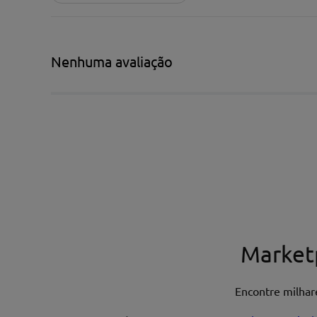
★
★
★
★
★
Título*
Nenhuma avaliação
Escreva uma avaliação*
Nome*
Market
Encontre milha
Endereço de email