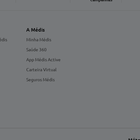
A Médis
édis
Minha Médis
Saúde 360
App Médis Active
Carteira Virtual
Seguros Médis
Méto