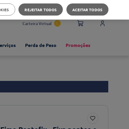
Apoio ao cliente
OKIES
REJEITAR TODOS
ACEITAR TODOS
Carteira Virtual
erviços
Perda de Peso
Promoções