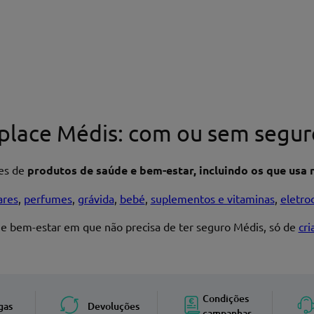
place Médis: com ou sem segur
res de
produtos de saúde e bem-estar, incluindo os que usa n
ares
,
perfumes
,
grávida
,
bebé
,
suplementos e vitaminas
,
eletro
 e bem-estar em que não precisa de ter seguro Médis, só de
cr
Enviar avaliação
Condições
gas
Devoluções
campanhas