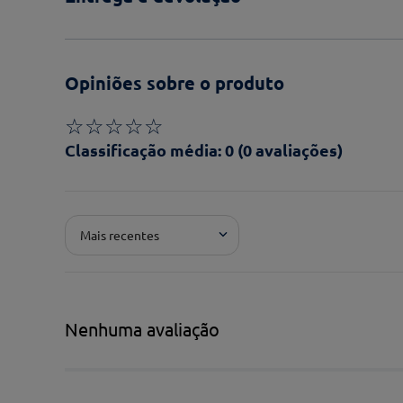
Opiniões sobre o produto
☆
☆
☆
☆
☆
Classificação média: 0
(0 avaliações)
Adicionar avaliação
Mais recentes
Pontuação*
★
★
★
★
★
Título*
Nenhuma avaliação
Escreva uma avaliação*