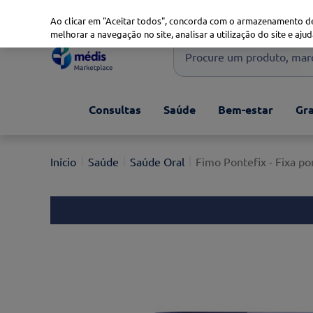
Marketplace
Saúde 360
Seguros
Saúde Oral
Ao clicar em "Aceitar todos", concorda com o armazenamento de
melhorar a navegação no site, analisar a utilização do site e ajud
Procure um produto, marca 
Pesquisas mais comuns
Consultas
Saúde
Bem-estar
Gra
xiaomi
1
º
isdin
2
º
Saúde
Saúde Oral
Fimo Pontefix - Fixa po
now
3
º
cerave
4
º