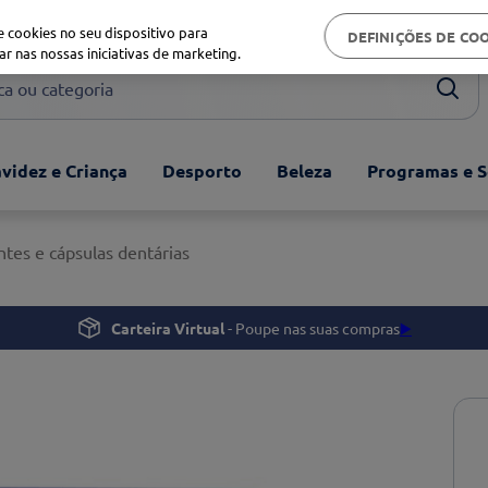
Biblioteca de saúde
 cookies no seu dispositivo para
DEFINIÇÕES DE CO
ar nas nossas iniciativas de marketing.
ou categoria
videz e Criança
Desporto
Beleza
Programas e S
ntes e cápsulas dentárias
Carteira Virtual
- Poupe nas suas compras
▶️