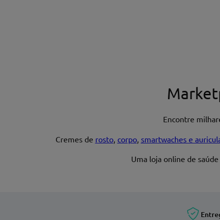
Nome*
Market
Encontre milha
Endereço de email
Cremes de
rosto
,
corpo
,
smartwaches e auricul
Uma loja online de saúde
Entre