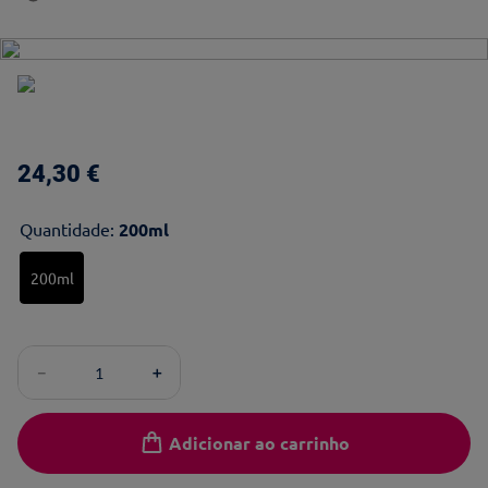
24
,
30
€
Quantidade
:
200ml
200ml
－
＋
Adicionar ao carrinho