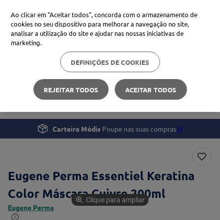
Ao clicar em "Aceitar todos", concorda com o armazenamento de
cookies no seu dispositivo para melhorar a navegação no site,
analisar a utilização do site e ajudar nas nossas iniciativas de
Procure no Marketplace Médis
marketing.
DEFINIÇÕES DE COOKIES
Pesquisas mais comuns
Beleza e Cuidado pessoal
Cabelo
xiaomi
1
º
REJEITAR TODOS
ACEITAR TODOS
Eugene Perma Essentiel Keratina Color Máscara Cuivre
isdin
2
º
now
3
º
Carteira Médis
Poupe nas suas compras
🪙
cerave
4
º
Eugene Perma Essentiel Keratina
Color Máscara Cuivre 200ml
Clique para ampliar
Eugene Perma