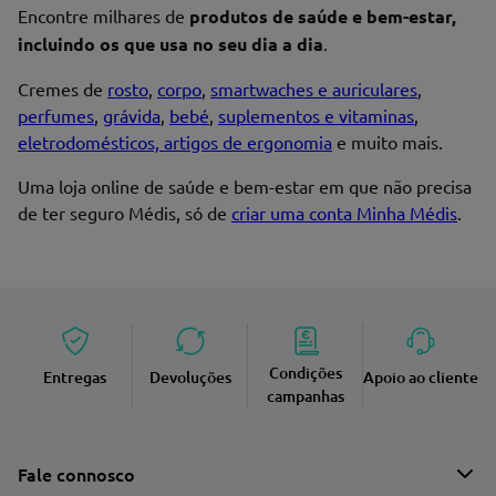
Encontre milhares de
produtos de saúde e bem-estar,
incluindo os que usa no seu dia a dia
.
Cremes de
rosto
,
corpo
,
smartwaches e auriculares
,
perfumes
,
grávida
,
bebé
,
suplementos e vitaminas
,
eletrodomésticos, artigos de ergonomia
e muito mais.
Uma loja online de saúde e bem-estar em que não precisa
de ter seguro Médis, só de
criar uma conta Minha Médis
.
Condições
Entregas
Devoluções
Apoio ao cliente
campanhas
Fale connosco