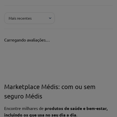
Adicionar avaliação
Mais recentes
Pontuação*
★
★
★
★
★
Carregando avaliações…
Título*
Escreva uma avaliação*
Marketplace Médis: com ou sem
seguro Médis
Nome*
Encontre milhares de
produtos de saúde e bem-estar,
incluindo os que usa no seu dia a dia
.