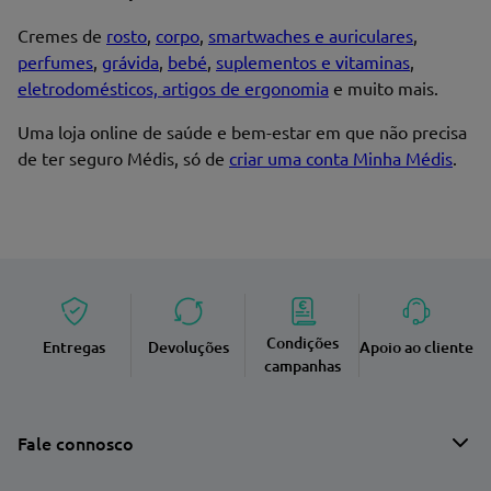
Cremes de
rosto
,
corpo
,
smartwaches e auriculares
,
perfumes
,
grávida
,
bebé
,
suplementos e vitaminas
,
Endereço de email
eletrodomésticos, artigos de ergonomia
e muito mais.
Uma loja online de saúde e bem-estar em que não precisa
de ter seguro Médis, só de
criar uma conta Minha Médis
.
Enviar avaliação
Condições
Entregas
Devoluções
Apoio ao cliente
campanhas
Fale connosco