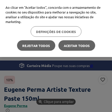
Ao clicar em "Aceitar todos", concorda com o armazenamento de
cookies no seu dispositivo para melhorar a navegação no site,
analisar a utilização do site e ajudar nas nossas iniciativas de
Procure no Marketplace Médis
marketing.
DEFINIÇÕES DE COOKIES
Pesquisas mais comuns
Beleza e Cuidado pessoal
Cabelo
xiaomi
1
º
REJEITAR TODOS
ACEITAR TODOS
Eugene Perma Artiste Texture Paste
isdin
2
º
uriage
3
º
Carteira Médis
Poupe nas suas compras
🪙
svr
4
º
10%
Eugene Perma Artiste Texture
Paste 150ml
Clique para ampliar
Eugene Perma