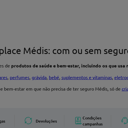
place Médis: com ou sem segur
res de
produtos de saúde e bem-estar, incluindo os que usa n
ares
,
perfumes
,
grávida
,
bebé
,
suplementos e vitaminas
,
eletro
 e bem-estar em que não precisa de ter seguro Médis, só de
cr
Enviar avaliação
Condições
gas
Devoluções
campanhas