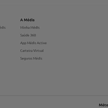
A Médis
édis
Minha Médis
Saúde 360
App Médis Active
Carteira Virtual
Seguros Médis
Méto