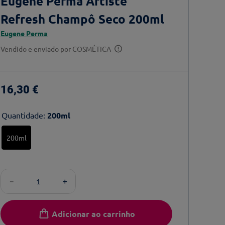
Eugene Perma Artiste
Refresh Champô Seco 200ml
Eugene Perma
Vendido e enviado por
COSMÉTICA
16
,
30
€
Quantidade
:
200ml
200ml
－
＋
Adicionar ao carrinho