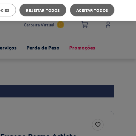
Apoio ao cliente
OKIES
REJEITAR TODOS
ACEITAR TODOS
Carteira Virtual
erviços
Perda de Peso
Promoções