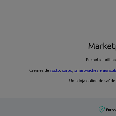
Nome*
Market
Encontre milha
Endereço de email
Cremes de
rosto
,
corpo
,
smartwaches e auricul
Uma loja online de saúde
Entre