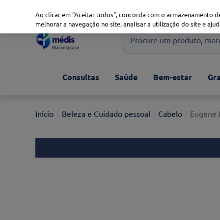
Marketplace
Saúde 360
Seguros
Saúde Oral
Ao clicar em "Aceitar todos", concorda com o armazenamento de
melhorar a navegação no site, analisar a utilização do site e ajud
Procure um produto, marca 
Pesquisas mais comuns
Consultas
Saúde
Bem-estar
Gra
xiaomi
1
º
isdin
2
º
Beleza e Cuidado pessoal
Cabelo
Eugene 
now
3
º
cerave
4
º