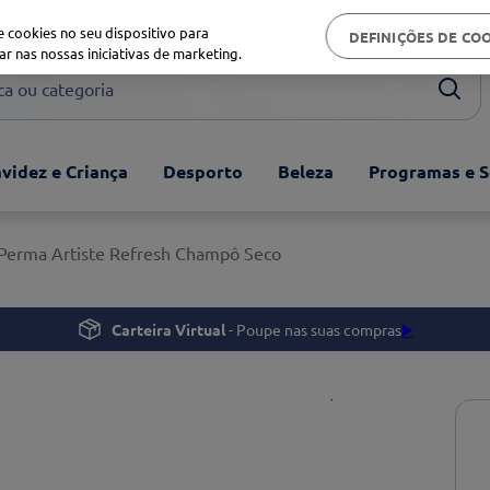
Biblioteca de saúde
 cookies no seu dispositivo para
DEFINIÇÕES DE CO
ar nas nossas iniciativas de marketing.
ou categoria
videz e Criança
Desporto
Beleza
Programas e S
Perma Artiste Refresh Champô Seco
Carteira Virtual
- Poupe nas suas compras
▶️