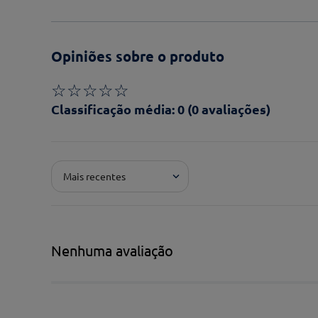
Opiniões sobre o produto
☆
☆
☆
☆
☆
Classificação média: 0
(0 avaliações)
Adicionar avaliação
Mais recentes
Pontuação*
★
★
★
★
★
Título*
Nenhuma avaliação
Escreva uma avaliação*