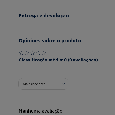
Entrega e devolução
Opiniões sobre o produto
☆
☆
☆
☆
☆
Classificação média: 0
(0 avaliações)
Adicionar avaliação
Mais recentes
Pontuação*
★
★
★
★
★
Título*
Nenhuma avaliação