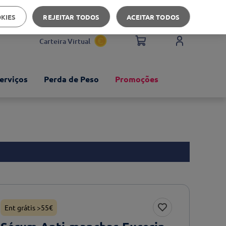
Apoio ao cliente
OKIES
REJEITAR TODOS
ACEITAR TODOS
Carteira Virtual
erviços
Perda de Peso
Promoções
Ent grátis >55€