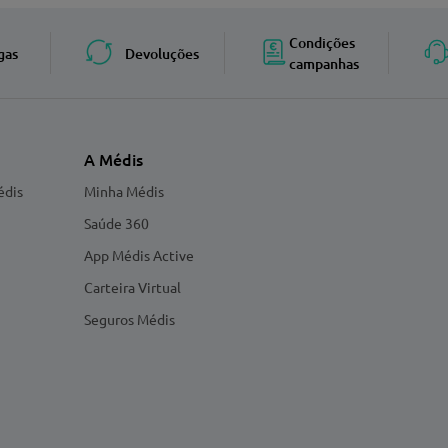
Condições
gas
Devoluções
campanhas
A Médis
édis
Minha Médis
Saúde 360
App Médis Active
Carteira Virtual
Seguros Médis