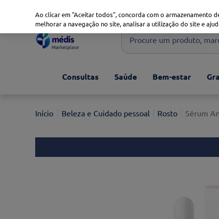
Marketplace
Saúde 360
Seguros
Saúde Oral
Ao clicar em "Aceitar todos", concorda com o armazenamento de
melhorar a navegação no site, analisar a utilização do site e ajud
Procure um produto, marca 
Pesquisas mais comuns
Consultas
Saúde
Bem-estar
Gra
xiaomi
1
º
isdin
2
º
Beleza e Cuidado pessoal
Rosto
Sérum An
now
3
º
cerave
4
º