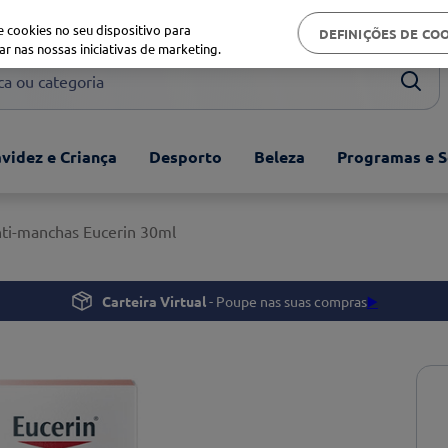
Biblioteca de saúde
 cookies no seu dispositivo para
DEFINIÇÕES DE CO
ar nas nossas iniciativas de marketing.
ou categoria
videz e Criança
Desporto
Beleza
Programas e S
ti-manchas Eucerin 30ml
Carteira Virtual
- Poupe nas suas compras
▶️