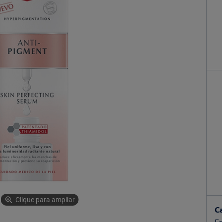
Clique para ampliar
C
Es