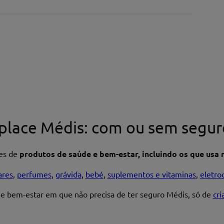
place Médis: com ou sem segur
res de
produtos de saúde e bem-estar, incluindo os que usa n
ares
,
perfumes
,
grávida
,
bebé
,
suplementos e vitaminas
,
eletro
 e bem-estar em que não precisa de ter seguro Médis, só de
cr
Enviar avaliação