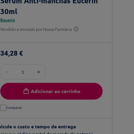
Sérum Anti-manchas Eucerin
30ml
Eucerin
Vendido e enviado por
Nossa Farmácia
34
,
28
€
－
＋
Adicionar ao carrinho
Comparar
alcule o custo e tempo de entrega
creva o código-postal da morada de entrega