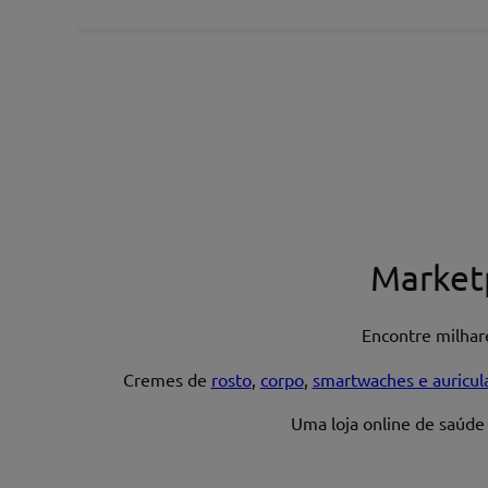
Escreva uma avaliação*
Nome*
Market
Encontre milha
Endereço de email
Cremes de
rosto
,
corpo
,
smartwaches e auricul
Uma loja online de saúde