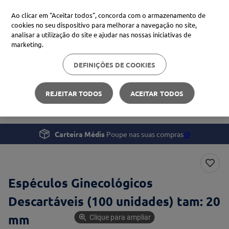
Ao clicar em "Aceitar todos", concorda com o armazenamento de
cookies no seu dispositivo para melhorar a navegação no site,
analisar a utilização do site e ajudar nas nossas iniciativas de
Procure no Marketplace Médis
marketing.
DEFINIÇÕES DE COOKIES
Pesquisas mais comuns
Profissionais de Saúde
Instrumentos Clínicos
xiaomi
1
º
REJEITAR TODOS
ACEITAR TODOS
Espéculos Ginecológicos Descartáveis (100 unidades)
isdin
2
º
now
3
º
Carteira Médis
Poupe nas suas compras
🪙
cerave
4
º
Espéculos Ginecológicos
Descartáveis (100 unidades) tam: 20
mm
Clique para ampliar