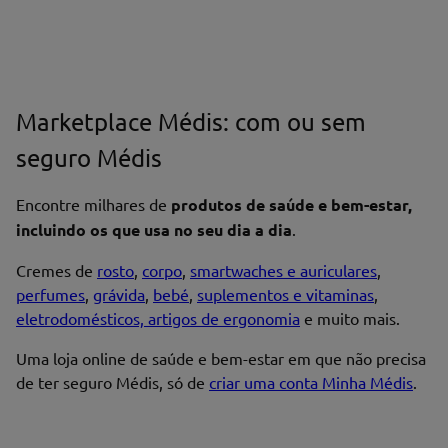
Marketplace Médis: com ou sem
seguro Médis
Encontre milhares de
produtos de saúde e bem-estar,
incluindo os que usa no seu dia a dia
.
Cremes de
rosto
,
corpo
,
smartwaches e auriculares
,
perfumes
,
grávida
,
bebé
,
suplementos e vitaminas
,
eletrodomésticos, artigos de ergonomia
e muito mais.
Uma loja online de saúde e bem-estar em que não precisa
de ter seguro Médis, só de
criar uma conta Minha Médis
.