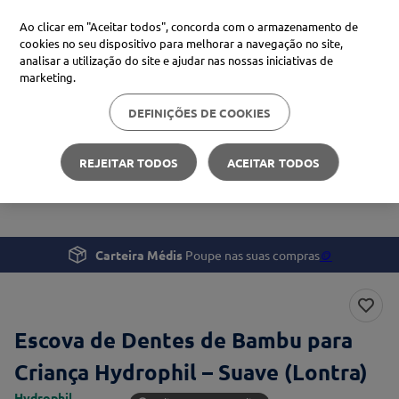
Ao clicar em "Aceitar todos", concorda com o armazenamento de
cookies no seu dispositivo para melhorar a navegação no site,
analisar a utilização do site e ajudar nas nossas iniciativas de
Procure no Marketplace Médis
marketing.
DEFINIÇÕES DE COOKIES
Pesquisas mais comuns
Saúde
Saúde Oral
xiaomi
1
º
REJEITAR TODOS
ACEITAR TODOS
Escova de Dentes de Bambu para Criança Hydrophil –
isdin
2
º
Suave (Lontra)
uriage
3
º
svr
4
º
Carteira Médis
Poupe nas suas compras
🪙
Escova de Dentes de Bambu para
Criança Hydrophil – Suave (Lontra)
Hydrophil