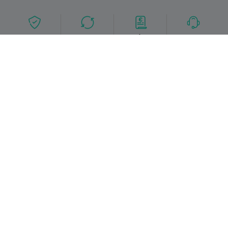
Condições
Entregas
Devoluções
Apoio ao cliente
campanhas
Fale connosco
Informação útil
A Médis
Quer vender os seus produtos no nosso Marketplace?
A Médis nas redes sociais