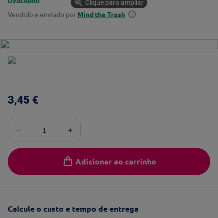
Clique para ampliar
Vendido e enviado por
Mind the Trash
3
,
45
€
－
＋
Adicionar ao carrinho
Calcule o custo e tempo de entrega