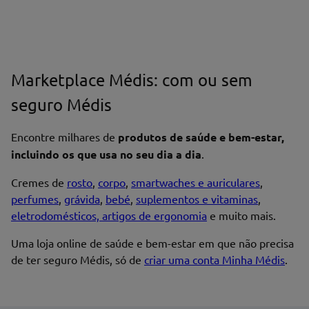
Marketplace Médis: com ou sem
seguro Médis
Encontre milhares de
produtos de saúde e bem-estar,
incluindo os que usa no seu dia a dia
.
Cremes de
rosto
,
corpo
,
smartwaches e auriculares
,
perfumes
,
grávida
,
bebé
,
suplementos e vitaminas
,
eletrodomésticos, artigos de ergonomia
e muito mais.
Uma loja online de saúde e bem-estar em que não precisa
de ter seguro Médis, só de
criar uma conta Minha Médis
.