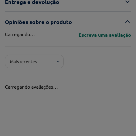
Entrega e devolução
Opiniões sobre o produto
Carregando…
Escreva uma avaliação
Adicionar avaliação
Mais recentes
Pontuação*
★
★
★
★
★
Carregando avaliações…
Título*
Escreva uma avaliação*