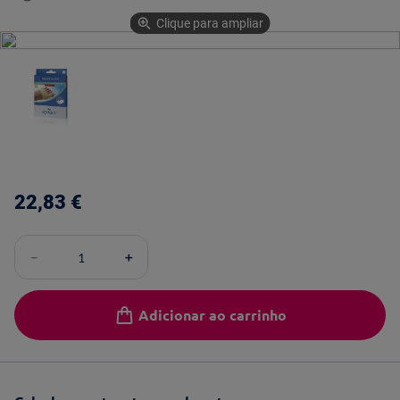
Clique para ampliar
22
,
83
€
－
＋
Adicionar ao carrinho