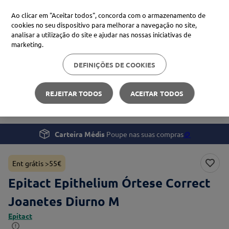
Ao clicar em "Aceitar todos", concorda com o armazenamento de
cookies no seu dispositivo para melhorar a navegação no site,
analisar a utilização do site e ajudar nas nossas iniciativas de
Procure no Marketplace Médis
marketing.
DEFINIÇÕES DE COOKIES
Pesquisas mais comuns
Beleza e Cuidado pessoal
Mãos e Pés
xiaomi
1
º
REJEITAR TODOS
ACEITAR TODOS
Epitact Epithelium Órtese Correct Joanetes Diurno M
isdin
2
º
now
3
º
Carteira Médis
Poupe nas suas compras
🪙
cerave
4
º
Ent grátis >55€
Epitact Epithelium Órtese Correct
Joanetes Diurno M
Epitact