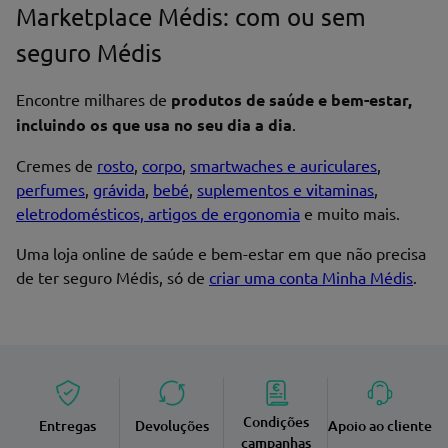
Marketplace Médis: com ou sem
seguro Médis
Nome*
Encontre milhares de
produtos de saúde e bem-estar,
incluindo os que usa no seu dia a dia
.
Cremes de
rosto
,
corpo
,
smartwaches e auriculares
,
perfumes
,
grávida
,
bebé
,
suplementos e vitaminas
,
Endereço de email
eletrodomésticos, artigos de ergonomia
e muito mais.
Uma loja online de saúde e bem-estar em que não precisa
de ter seguro Médis, só de
criar uma conta Minha Médis
.
Enviar avaliação
Condições
Entregas
Devoluções
Apoio ao cliente
campanhas