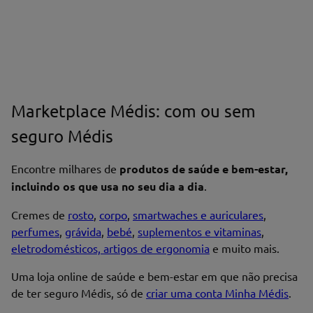
Escreva uma avaliação*
Marketplace Médis: com ou sem
Nome*
seguro Médis
Encontre milhares de
produtos de saúde e bem-estar,
Endereço de email
incluindo os que usa no seu dia a dia
.
Cremes de
rosto
,
corpo
,
smartwaches e auriculares
,
perfumes
,
grávida
,
bebé
,
suplementos e vitaminas
,
eletrodomésticos, artigos de ergonomia
e muito mais.
Enviar avaliação
Uma loja online de saúde e bem-estar em que não precisa
de ter seguro Médis, só de
criar uma conta Minha Médis
.