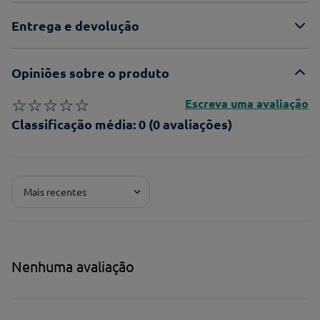
Entrega e devolução
Opiniões sobre o produto
☆
☆
☆
☆
☆
Escreva uma avaliação
Classificação média: 0
(0 avaliações)
Adicionar avaliação
Mais recentes
Pontuação*
★
★
★
★
★
Título*
Nenhuma avaliação