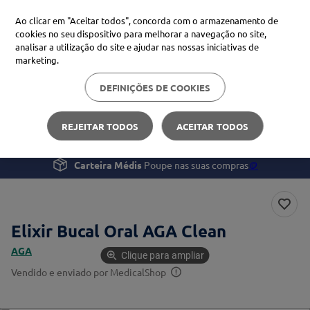
Ao clicar em "Aceitar todos", concorda com o armazenamento de
cookies no seu dispositivo para melhorar a navegação no site,
analisar a utilização do site e ajudar nas nossas iniciativas de
Procure no Marketplace Médis
marketing.
DEFINIÇÕES DE COOKIES
Pesquisas mais comuns
Saúde
Saúde Oral
Elixir Bucal Oral AGA Clean
xiaomi
1
º
REJEITAR TODOS
ACEITAR TODOS
isdin
2
º
Carteira Médis
Poupe nas suas compras
🪙
uriage
3
º
svr
4
º
Elixir Bucal Oral AGA Clean
AGA
Clique para ampliar
Vendido e enviado por
MedicalShop