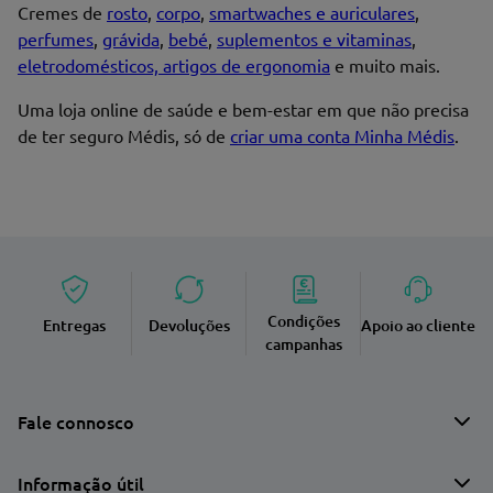
Cremes de
rosto
,
corpo
,
smartwaches e auriculares
,
perfumes
,
grávida
,
bebé
,
suplementos e vitaminas
,
Endereço de email
eletrodomésticos, artigos de ergonomia
e muito mais.
Uma loja online de saúde e bem-estar em que não precisa
de ter seguro Médis, só de
criar uma conta Minha Médis
.
Enviar avaliação
Condições
Entregas
Devoluções
Apoio ao cliente
campanhas
Fale connosco
Informação útil