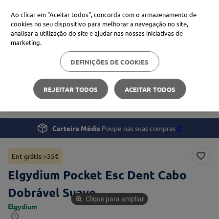
Ao clicar em "Aceitar todos", concorda com o armazenamento de
cookies no seu dispositivo para melhorar a navegação no site,
analisar a utilização do site e ajudar nas nossas iniciativas de
Procure no Marketplace Médis
marketing.
DEFINIÇÕES DE COOKIES
Pesquisas mais comuns
Saúde
Saúde Oral
xiaomi
1
º
REJEITAR TODOS
ACEITAR TODOS
Elgydium Pocket Esc Dent Cabo Dobrável Suave
isdin
2
º
now
3
º
Carteira Médis
Poupe nas suas compras
🪙
cerave
4
º
Ent grátis >55€
Elgydium Pocket Esc Dent Cabo
Dobrável Suave
Clique para ampliar
Elgydium