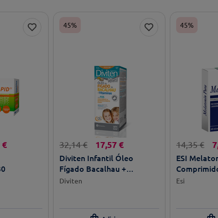
45%
45%
€
17
,
57
€
7
32
,
14
€
14
,
35
€
Diviten Infantil Óleo
ESI Melato
30
Fígado Bacalhau +
Comprimido
Vitaminas 300ml
Diviten
Esi