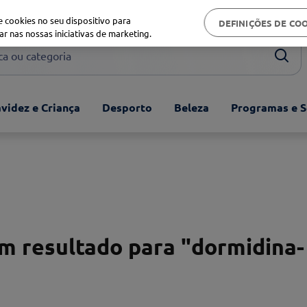
Biblioteca de saúde
 cookies no seu dispositivo para
DEFINIÇÕES DE CO
ar nas nossas iniciativas de marketing.
ou categoria
videz e Criança
Desporto
Beleza
Programas e S
 resultado para "
dormidina-