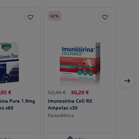
42%
,
95
€
30
,
20
€
52
,
46
€
nina Pura 1.9mg
Imunosirina Cell RX
s x60
Ampolas x30
Farmodiética