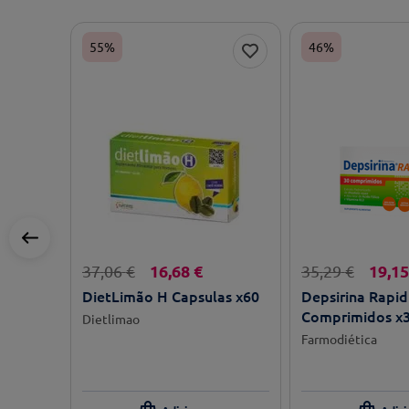
55%
46%
16
,
68
€
19
,
15
37
,
06
€
35
,
29
€
DietLimão H Capsulas x60
Depsirina Rapid
Comprimidos x
Dietlimao
Farmodiética