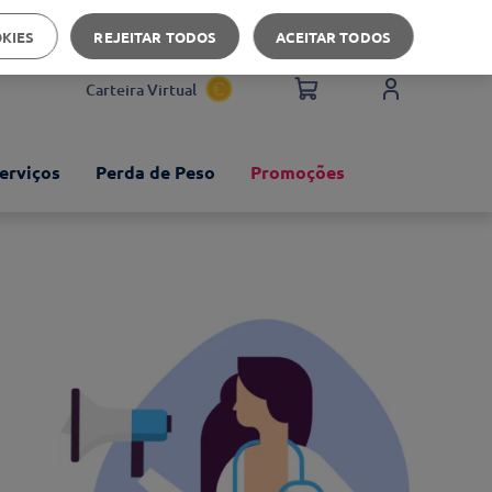
Apoio ao cliente
OKIES
REJEITAR TODOS
ACEITAR TODOS
Carteira Virtual
erviços
Perda de Peso
Promoções