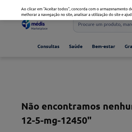
Marketplace
Saúde 360
Seguros
Saúde Oral
Ao clicar em "Aceitar todos", concorda com o armazenamento de
melhorar a navegação no site, analisar a utilização do site e ajud
Procure um produto, marca 
Pesquisas mais comuns
Consultas
Saúde
Bem-estar
Gra
xiaomi
1
º
isdin
2
º
now
3
º
svr
4
º
Não encontramos nenhum
12-5-mg-12450
"