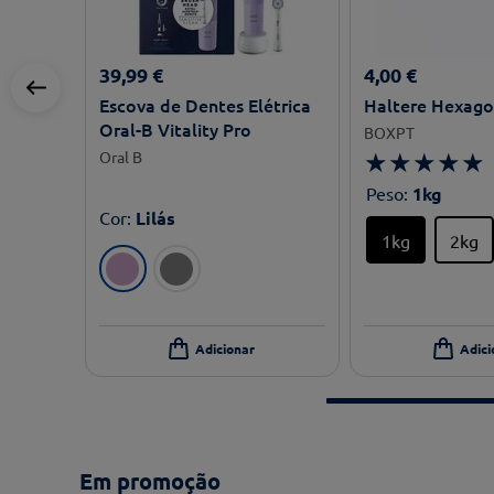
39
,
99
€
4
,
00
€
Escova de Dentes Elétrica
Haltere Hexag
Oral-B Vitality Pro
BOXPT
★
★
★
★
★
Oral B
Peso
:
1kg
Cor
:
Lilás
1kg
2kg
Em promoção