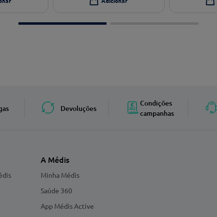
Condições
gas
Devoluções
campanhas
A Médis
édis
Minha Médis
Saúde 360
App Médis Active