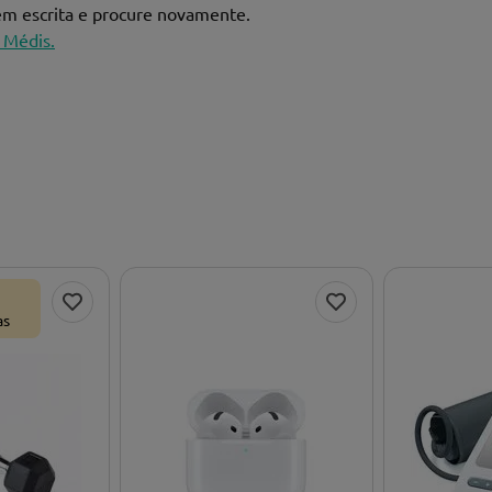
bem escrita e procure novamente.
 Médis.
as