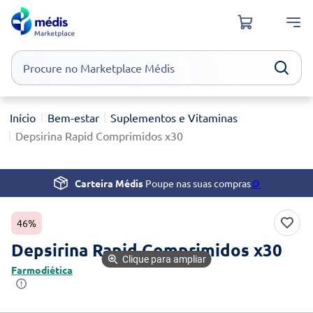
Procure no Marketplace Médis
Pesquisas mais comuns
Bem-estar
Suplementos e Vitaminas
xiaomi
1
º
Depsirina Rapid Comprimidos x30
isdin
2
º
now
3
º
Carteira Médis
Poupe nas suas compras
🪙
cerave
4
º
46%
Depsirina Rapid Comprimidos x30
Clique para ampliar
Farmodiética