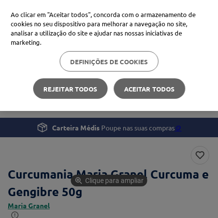
Ao clicar em "Aceitar todos", concorda com o armazenamento de
cookies no seu dispositivo para melhorar a navegação no site,
analisar a utilização do site e ajudar nas nossas iniciativas de
Procure no Marketplace Médis
marketing.
DEFINIÇÕES DE COOKIES
Pesquisas mais comuns
Bem-estar
Nutrição
xiaomi
1
º
REJEITAR TODOS
ACEITAR TODOS
Curcumania Maria Granel Curcuma e Gengibre
isdin
2
º
now
3
º
Carteira Médis
Poupe nas suas compras
🪙
cerave
4
º
Curcumania Maria Granel Curcuma e
Clique para ampliar
Gengibre 50g
Maria Granel