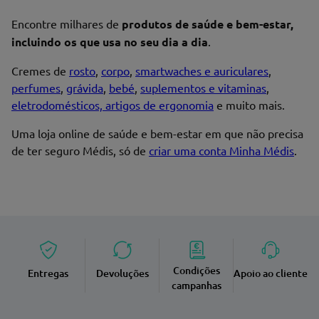
Nome*
Encontre milhares de
produtos de saúde e bem-estar,
incluindo os que usa no seu dia a dia
.
Cremes de
rosto
,
corpo
,
smartwaches e auriculares
,
perfumes
,
grávida
,
bebé
,
suplementos e vitaminas
,
Endereço de email
eletrodomésticos, artigos de ergonomia
e muito mais.
Uma loja online de saúde e bem-estar em que não precisa
de ter seguro Médis, só de
criar uma conta Minha Médis
.
Enviar avaliação
Condições
Entregas
Devoluções
Apoio ao cliente
campanhas