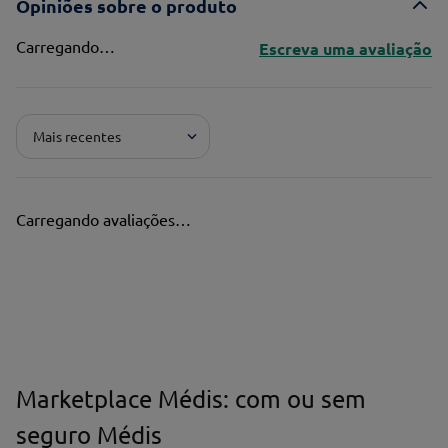
Opiniões sobre o produto
Carregando…
Escreva uma avaliação
Adicionar avaliação
Mais recentes
Pontuação*
★
★
★
★
★
Carregando avaliações…
Título*
Escreva uma avaliação*
Marketplace Médis: com ou sem
seguro Médis