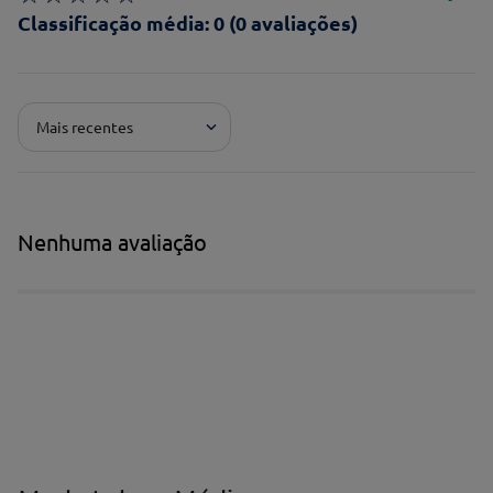
Classificação média: 0
(0 avaliações)
Adicionar avaliação
Mais recentes
Pontuação*
★
★
★
★
★
Título*
Nenhuma avaliação
Escreva uma avaliação*