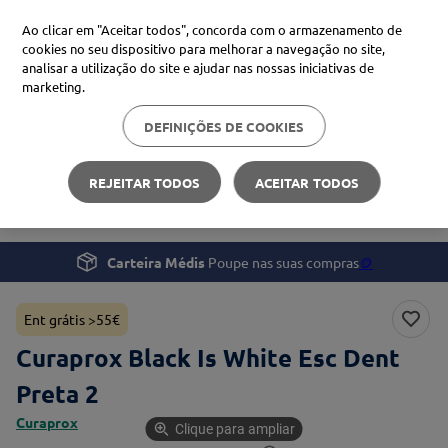
Ao clicar em "Aceitar todos", concorda com o armazenamento de
cookies no seu dispositivo para melhorar a navegação no site,
analisar a utilização do site e ajudar nas nossas iniciativas de
Procure no Marketplace Médis
marketing.
DEFINIÇÕES DE COOKIES
Pesquisas mais comuns
Saúde
Saúde Oral
xiaomi
1
º
REJEITAR TODOS
ACEITAR TODOS
Curaprox Black Is White Esc Dent Preta 2
isdin
2
º
now
3
º
Carteira Médis
Poupe nas suas compras
🪙
cerave
4
º
Ent grátis >55€
Curaprox Black Is White Esc Dent
Preta 2
Curaprox
Clique para ampliar