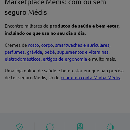
Marketplace Médis: com ou sem
Nome*
seguro Médis
Encontre milhares de
produtos de saúde e bem-estar,
Endereço de email
incluindo os que usa no seu dia a dia
.
Cremes de
rosto
,
corpo
,
smartwaches e auriculares
,
perfumes
,
grávida
,
bebé
,
suplementos e vitaminas
,
eletrodomésticos, artigos de ergonomia
e muito mais.
Enviar avaliação
Uma loja online de saúde e bem-estar em que não precisa
de ter seguro Médis, só de
criar uma conta Minha Médis
.