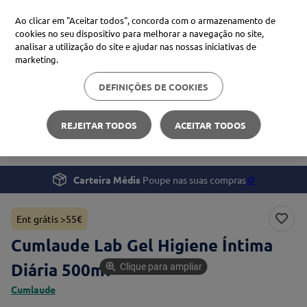
Ao clicar em "Aceitar todos", concorda com o armazenamento de
cookies no seu dispositivo para melhorar a navegação no site,
analisar a utilização do site e ajudar nas nossas iniciativas de
Procure no Marketplace Médis
marketing.
DEFINIÇÕES DE COOKIES
Pesquisas mais comuns
Saúde
Saúde da Mulher
xiaomi
1
º
REJEITAR TODOS
ACEITAR TODOS
Cumlaude Lab Gel Higiene Íntima Diária 500ml
isdin
2
º
now
3
º
Carteira Médis
Poupe nas suas compras
🪙
cerave
4
º
Ent grátis >55€
Cumlaude Lab Gel Higiene Íntima
Diária 500ml
Clique para ampliar
Cumlaude