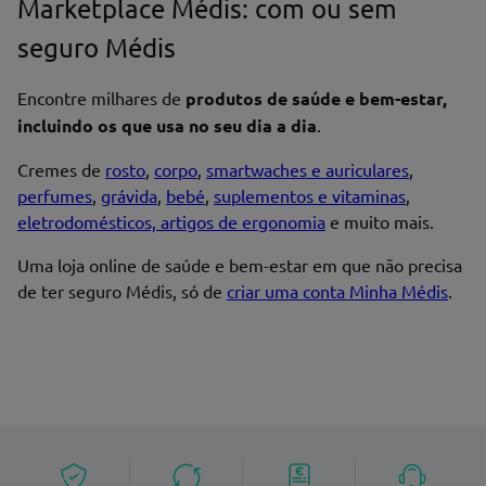
Marketplace Médis: com ou sem
seguro Médis
Encontre milhares de
produtos de saúde e bem-estar,
incluindo os que usa no seu dia a dia
.
Cremes de
rosto
,
corpo
,
smartwaches e auriculares
,
perfumes
,
grávida
,
bebé
,
suplementos e vitaminas
,
eletrodomésticos, artigos de ergonomia
e muito mais.
Uma loja online de saúde e bem-estar em que não precisa
de ter seguro Médis, só de
criar uma conta Minha Médis
.