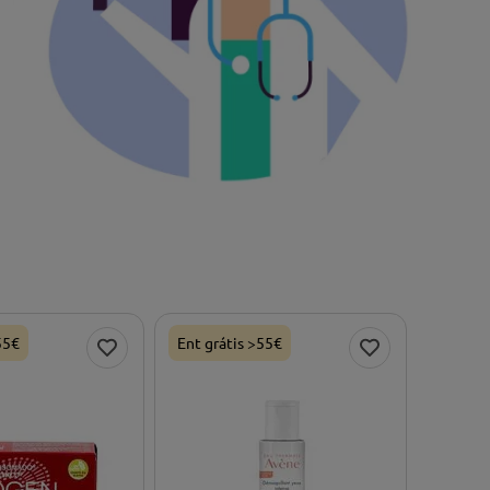
55€
Ent grátis >55€