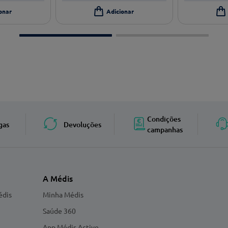
Condições
gas
Devoluções
campanhas
A Médis
édis
Minha Médis
Saúde 360
App Médis Active