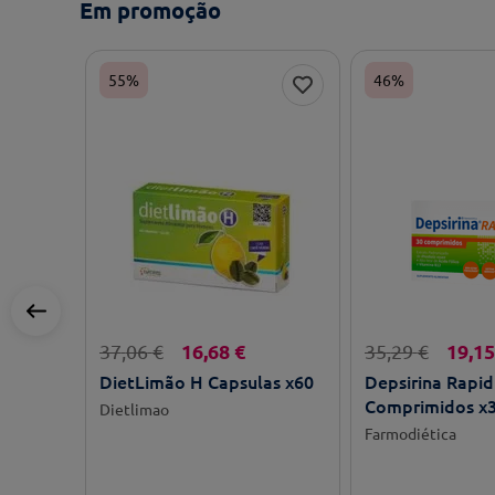
Em promoção
55%
46%
16
,
68
€
19
,
15
37
,
06
€
35
,
29
€
DietLimão H Capsulas x60
Depsirina Rapid
Comprimidos x
Dietlimao
Farmodiética