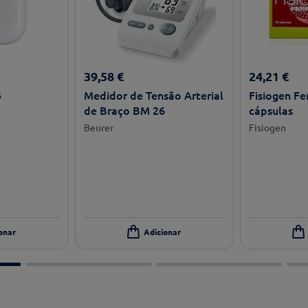
39
,
58
€
24
,
21
€
4
Medidor de Tensão Arterial
Fisiogen Fe
de Braço BM 26
cápsulas
Beurer
Fisiogen