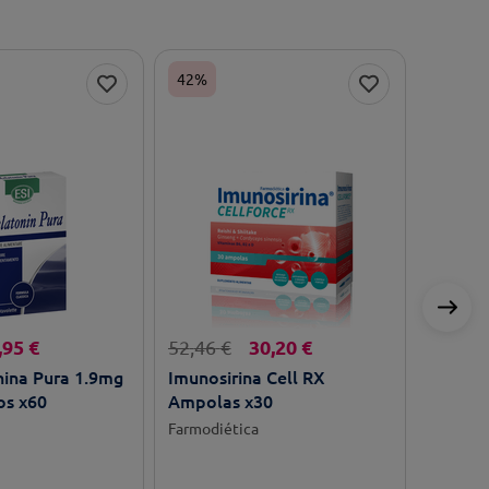
42%
,
95
€
30
,
20
€
52
,
46
€
nina Pura 1.9mg
Imunosirina Cell RX
s x60
Ampolas x30
Farmodiética