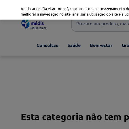
Marketplace
Saúde 360
Seguros
Saúde Oral
Ao clicar em "Aceitar todos", concorda com o armazenamento de
melhorar a navegação no site, analisar a utilização do site e ajud
Procure um produto, marca 
Pesquisas mais comuns
Consultas
Saúde
Bem-estar
Gra
xiaomi
1
º
isdin
2
º
now
3
º
cerave
4
º
Esta categoria não tem 