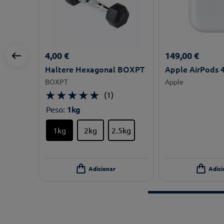
4
,
00
€
149
,
00
€
Haltere Hexagonal BOXPT
Apple AirPods 
BOXPT
Apple
★
★
★
★
★
(
1
)
Peso
:
1kg
1kg
2kg
2.5kg