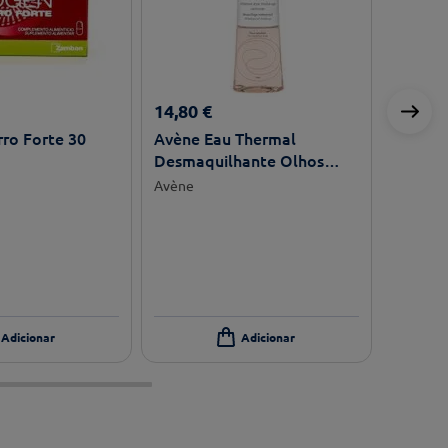
14
,
80
€
rro Forte 30
Avène Eau Thermal
Desmaquilhante Olhos
Sensíveis Intenso
Avène