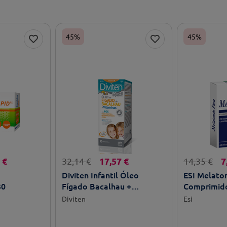
45%
45%
€
17
,
57
€
7
32
,
14
€
14
,
35
€
Diviten Infantil Óleo
ESI Melato
30
Fígado Bacalhau +
Comprimido
Vitaminas 300ml
Diviten
Esi