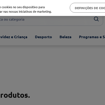
Biblioteca de saúde
 cookies no seu dispositivo para
DEFINIÇÕES DE CO
ar nas nossas iniciativas de marketing.
ou categoria
videz e Criança
Desporto
Beleza
Programas e S
produtos.