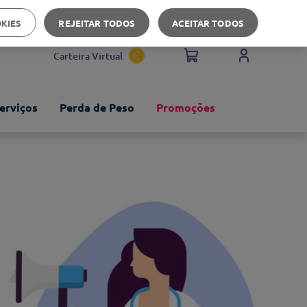
Apoio ao cliente
OKIES
REJEITAR TODOS
ACEITAR TODOS
Carteira Virtual
erviços
Perda de Peso
Promoções