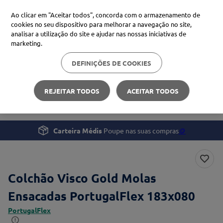
Ao clicar em "Aceitar todos", concorda com o armazenamento de
cookies no seu dispositivo para melhorar a navegação no site,
analisar a utilização do site e ajudar nas nossas iniciativas de
Procure no Marketplace Médis
marketing.
DEFINIÇÕES DE COOKIES
Pesquisas mais comuns
Bem-estar
Sono
xiaomi
1
º
REJEITAR TODOS
ACEITAR TODOS
Colchão Visco Gold Molas Ensacadas PortugalFlex
isdin
2
º
now
3
º
Carteira Médis
Poupe nas suas compras
🪙
cerave
4
º
Colchão Visco Gold Molas
Ensacadas PortugalFlex 183x080
PortugalFlex