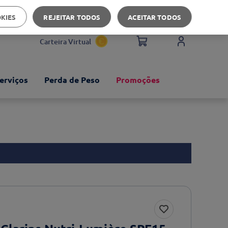
Apoio ao cliente
OKIES
REJEITAR TODOS
ACEITAR TODOS
Carteira Virtual
erviços
Perda de Peso
Promoções