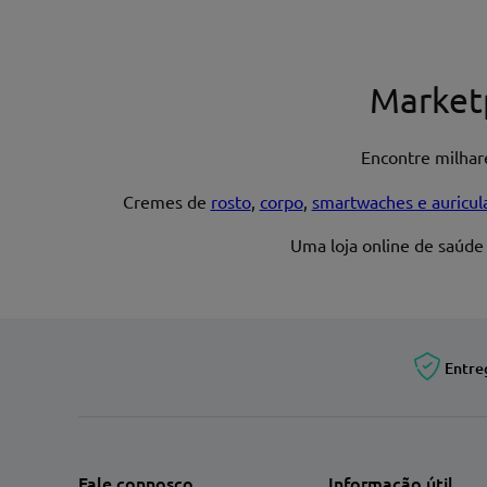
Nome*
Market
Encontre milha
Endereço de email
Cremes de
rosto
,
corpo
,
smartwaches e auricul
Uma loja online de saúde
Entre
Fale connosco
Informação útil