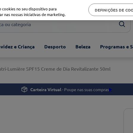
Biblioteca de saúde
 cookies no seu dispositivo para
DEFINIÇÕES DE CO
ar nas nossas iniciativas de marketing.
ou categoria
videz e Criança
Desporto
Beleza
Programas e S
utri-Lumière SPF15 Creme de Dia Revitalizante 50ml
Carteira Virtual
- Poupe nas suas compras
▶️