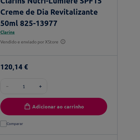
Clarins Nutri-Lumière SPF15
Creme de Dia Revitalizante
50ml 825-13977
Clarins
Vendido e enviado por
XStore
120
,
14
€
－
＋
Adicionar ao carrinho
Comparar