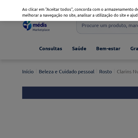
Marketplace
Saúde 360
Seguros
Saúde Oral
Ao clicar em "Aceitar todos", concorda com o armazenamento de
melhorar a navegação no site, analisar a utilização do site e ajud
Procure um produto, marca 
Pesquisas mais comuns
Consultas
Saúde
Bem-estar
Gra
xiaomi
1
º
isdin
2
º
Beleza e Cuidado pessoal
Rosto
Clarins N
now
3
º
cerave
4
º