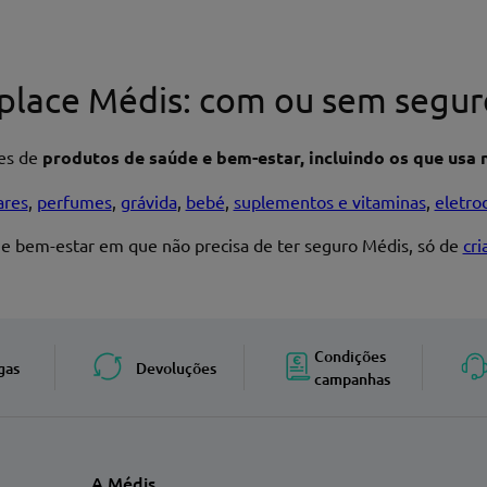
place Médis: com ou sem segur
res de
produtos de saúde e bem-estar, incluindo os que usa n
ares
,
perfumes
,
grávida
,
bebé
,
suplementos e vitaminas
,
eletro
 e bem-estar em que não precisa de ter seguro Médis, só de
cr
Enviar avaliação
Condições
gas
Devoluções
campanhas
A Médis