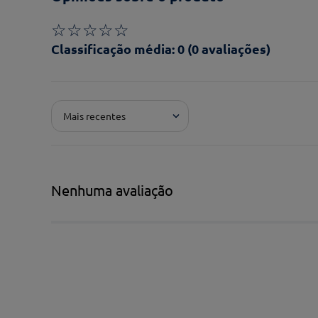
☆
☆
☆
☆
☆
Classificação média: 0
(0 avaliações)
Adicionar avaliação
Mais recentes
Pontuação*
★
★
★
★
★
Título*
Nenhuma avaliação
Escreva uma avaliação*