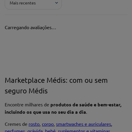
Mais recentes
Pontuação*
★
★
★
★
★
Carregando avaliações…
Título*
Escreva uma avaliação*
Marketplace Médis: com ou sem
seguro Médis
Nome*
Encontre milhares de
produtos de saúde e bem-estar,
incluindo os que usa no seu dia a dia
.
Cremes de
rosto
,
corpo
,
smartwaches e auriculares
,
perfumes
,
grávida
,
bebé
,
suplementos e vitaminas
,
Endereço de email