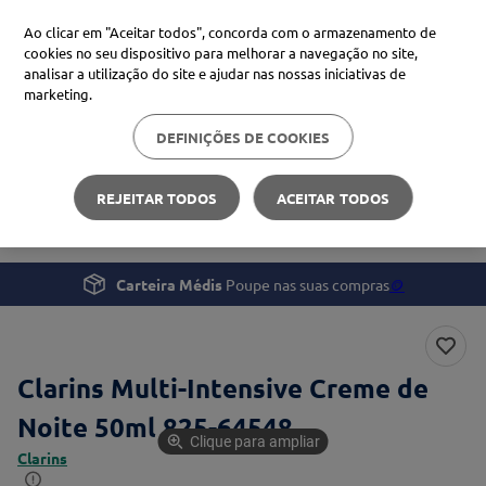
Ao clicar em "Aceitar todos", concorda com o armazenamento de
cookies no seu dispositivo para melhorar a navegação no site,
analisar a utilização do site e ajudar nas nossas iniciativas de
Procure no Marketplace Médis
marketing.
DEFINIÇÕES DE COOKIES
Pesquisas mais comuns
Beleza e Cuidado pessoal
Rosto
xiaomi
1
º
REJEITAR TODOS
ACEITAR TODOS
Clarins Multi-Intensive Creme de Noite 50ml
isdin
2
º
uriage
3
º
Carteira Médis
Poupe nas suas compras
🪙
svr
4
º
Clarins Multi-Intensive Creme de
Noite 50ml 825-64548
Clique para ampliar
Clarins