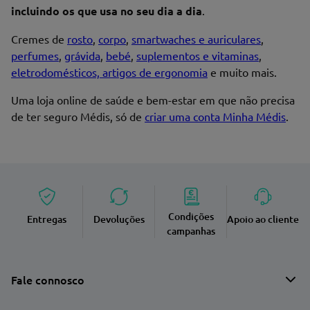
incluindo os que usa no seu dia a dia
.
Cremes de
rosto
,
corpo
,
smartwaches e auriculares
,
perfumes
,
grávida
,
bebé
,
suplementos e vitaminas
,
eletrodomésticos, artigos de ergonomia
e muito mais.
Uma loja online de saúde e bem-estar em que não precisa
de ter seguro Médis, só de
criar uma conta Minha Médis
.
Condições
Entregas
Devoluções
Apoio ao cliente
campanhas
Fale connosco