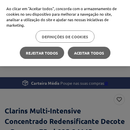
Ao clicar em "Aceitar todos", concorda com o armazenamento de
cookies no seu dispositivo para melhorar a navegação no site,
analisar a utilização do site e ajudar nas nossas iniciativas de
Procure no Marketplace Médis
marketing.
DEFINIÇÕES DE COOKIES
Pesquisas mais comuns
Beleza e Cuidado pessoal
Rosto
xiaomi
1
º
REJEITAR TODOS
ACEITAR TODOS
Clarins Multi-Intensive Concentrado Redensificante
isdin
2
º
Decote e Pescoço 75ml
uriage
3
º
svr
4
º
Carteira Médis
Poupe nas suas compras
🪙
Clarins Multi-Intensive
Concentrado Redensificante Decote