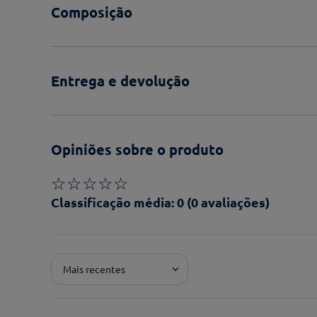
Composição
Entrega e devolução
Opiniões sobre o produto
☆
☆
☆
☆
☆
Classificação média: 0
(0 avaliações)
Adicionar avaliação
Mais recentes
Pontuação*
★
★
★
★
★