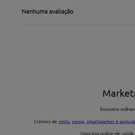
Título*
Nenhuma avaliação
Escreva uma avaliação*
Nome*
Market
Encontre milha
Endereço de email
Cremes de
rosto
,
corpo
,
smartwaches e auricul
Uma loja online de saúde