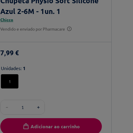
Chupeta Physio Soft Silicone
Azul 2-6M - 1un. 1
Chicco
Vendido e enviado por
Pharmacare
7
,
99
€
Unidades
:
1
1
－
＋
Adicionar ao carrinho