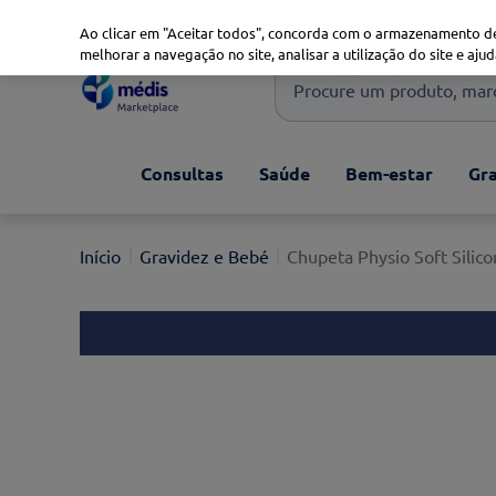
Marketplace
Saúde 360
Seguros
Saúde Oral
Ao clicar em "Aceitar todos", concorda com o armazenamento de
melhorar a navegação no site, analisar a utilização do site e ajud
Procure um produto, marca 
Pesquisas mais comuns
Consultas
Saúde
Bem-estar
Gra
xiaomi
1
º
isdin
2
º
Gravidez e Bebé
Chupeta Physio Soft Silico
uriage
3
º
svr
4
º