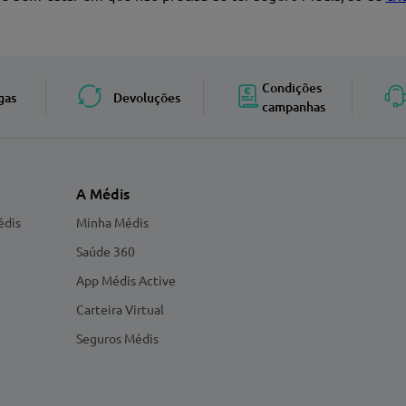
Enviar avaliação
Condições
gas
Devoluções
campanhas
A Médis
édis
Minha Médis
Saúde 360
App Médis Active
Carteira Virtual
Seguros Médis