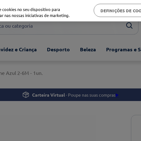
Biblioteca de saúde
 cookies no seu dispositivo para
DEFINIÇÕES DE CO
ar nas nossas iniciativas de marketing.
ou categoria
videz e Criança
Desporto
Beleza
Programas e S
ne Azul 2-6M - 1un.
Carteira Virtual
- Poupe nas suas compras
▶️