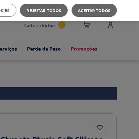
Apoio ao cliente
OKIES
REJEITAR TODOS
ACEITAR TODOS
Carteira Virtual
erviços
Perda de Peso
Promoções