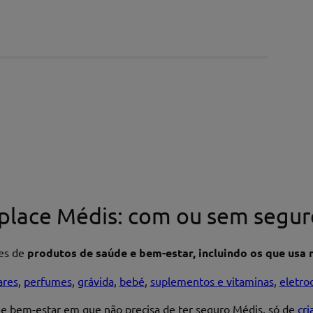
place Médis: com ou sem segur
res de
produtos de saúde e bem-estar, incluindo os que usa n
ares
,
perfumes
,
grávida
,
bebé
,
suplementos e vitaminas
,
eletro
 e bem-estar em que não precisa de ter seguro Médis, só de
cr