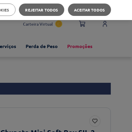
Apoio ao cliente
OKIES
REJEITAR TODOS
ACEITAR TODOS
Carteira Virtual
erviços
Perda de Peso
Promoções