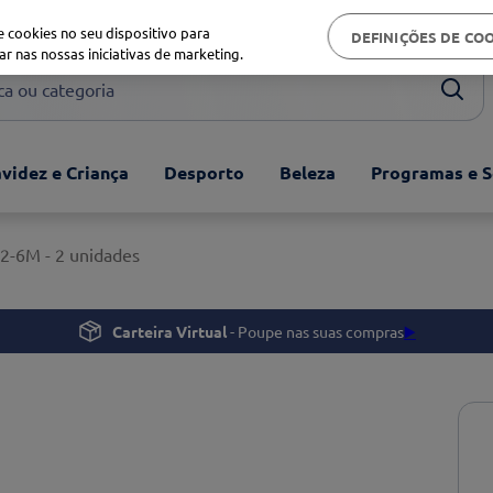
Biblioteca de saúde
 cookies no seu dispositivo para
DEFINIÇÕES DE CO
ar nas nossas iniciativas de marketing.
ou categoria
videz e Criança
Desporto
Beleza
Programas e S
 2-6M - 2 unidades
Carteira Virtual
- Poupe nas suas compras
▶️