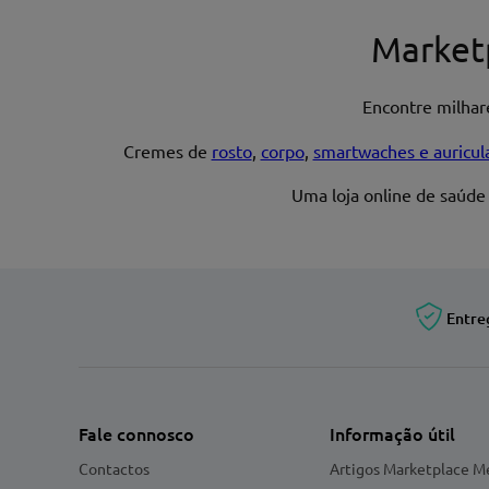
Nome*
Market
Encontre milha
Endereço de email
Cremes de
rosto
,
corpo
,
smartwaches e auricul
Uma loja online de saúde
Entre
Fale connosco
Informação útil
Contactos
Artigos Marketplace M