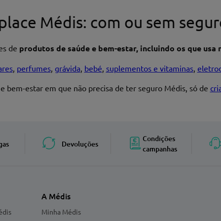
place Médis: com ou sem segur
res de
produtos de saúde e bem-estar, incluindo os que usa n
ares
,
perfumes
,
grávida
,
bebé
,
suplementos e vitaminas
,
eletro
 e bem-estar em que não precisa de ter seguro Médis, só de
cr
Enviar avaliação
Condições
gas
Devoluções
campanhas
A Médis
édis
Minha Médis