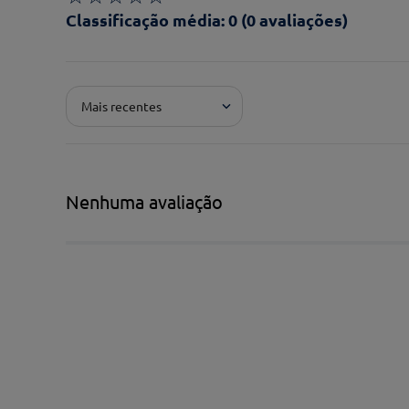
Classificação média: 0
(0 avaliações)
Adicionar avaliação
Mais recentes
Pontuação*
★
★
★
★
★
Título*
Nenhuma avaliação
Escreva uma avaliação*