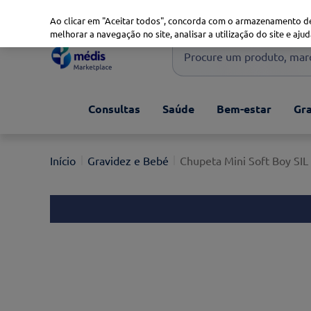
Marketplace
Saúde 360
Seguros
Saúde Oral
Ao clicar em "Aceitar todos", concorda com o armazenamento de
melhorar a navegação no site, analisar a utilização do site e ajud
Procure um produto, marca 
Pesquisas mais comuns
Consultas
Saúde
Bem-estar
Gra
xiaomi
1
º
isdin
2
º
Gravidez e Bebé
Chupeta Mini Soft Boy SIL
now
3
º
cerave
4
º