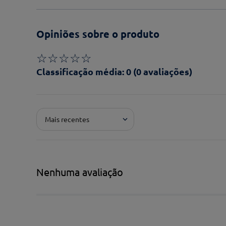
Opiniões sobre o produto
☆
☆
☆
☆
☆
Classificação média: 0
(0 avaliações)
Adicionar avaliação
Mais recentes
Pontuação*
★
★
★
★
★
Título*
Nenhuma avaliação
Escreva uma avaliação*