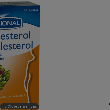
C
Clique para ampliar
Es