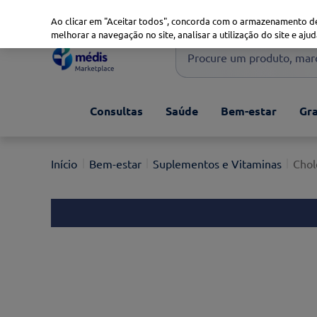
Marketplace
Saúde 360
Seguros
Saúde Oral
Ao clicar em "Aceitar todos", concorda com o armazenamento de
melhorar a navegação no site, analisar a utilização do site e ajud
Procure um produto, marca 
Pesquisas mais comuns
Consultas
Saúde
Bem-estar
Gra
xiaomi
1
º
isdin
2
º
Bem-estar
Suplementos e Vitaminas
Chol
uriage
3
º
svr
4
º