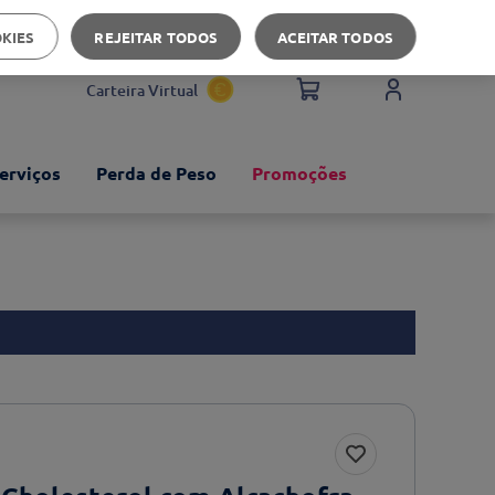
Apoio ao cliente
OKIES
REJEITAR TODOS
ACEITAR TODOS
Carteira Virtual
erviços
Perda de Peso
Promoções