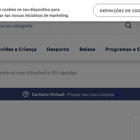
Biblioteca de saúde
 cookies no seu dispositivo para
DEFINIÇÕES DE CO
ar nas nossas iniciativas de marketing.
ou categoria
videz e Criança
Desporto
Beleza
Programas e S
esterol com Alcachofra 40 cápsulas
Carteira Virtual
- Poupe nas suas compras
▶️