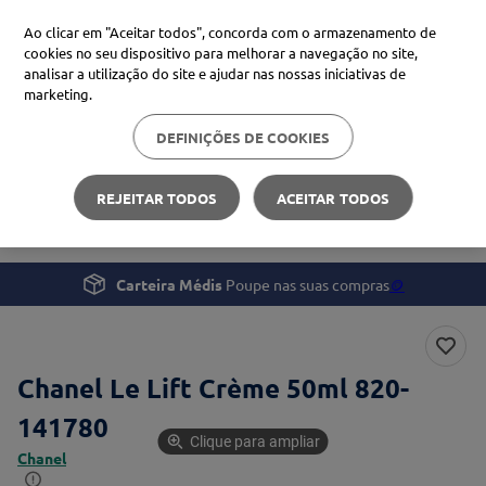
Ao clicar em "Aceitar todos", concorda com o armazenamento de
cookies no seu dispositivo para melhorar a navegação no site,
analisar a utilização do site e ajudar nas nossas iniciativas de
Procure no Marketplace Médis
marketing.
DEFINIÇÕES DE COOKIES
Pesquisas mais comuns
Beleza e Cuidado pessoal
Rosto
xiaomi
1
º
REJEITAR TODOS
ACEITAR TODOS
Chanel Le Lift Crème 50ml
isdin
2
º
uriage
3
º
Carteira Médis
Poupe nas suas compras
🪙
svr
4
º
Chanel Le Lift Crème 50ml 820-
141780
Clique para ampliar
Chanel