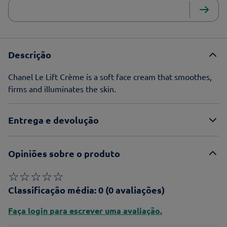
Descrição
Chanel Le Lift Crème is a soft face cream that smoothes,
firms and illuminates the skin.
Entrega e devolução
Opiniões sobre o produto
☆
☆
☆
☆
☆
Classificação média: 0
(0 avaliações)
Faça login para escrever uma avaliação.