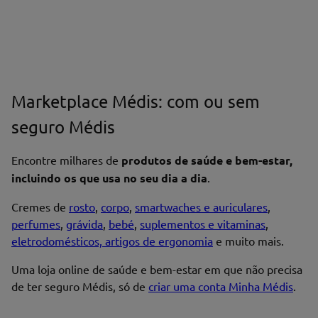
Marketplace Médis: com ou sem
seguro Médis
Encontre milhares de
produtos de saúde e bem-estar,
incluindo os que usa no seu dia a dia
.
Cremes de
rosto
,
corpo
,
smartwaches e auriculares
,
perfumes
,
grávida
,
bebé
,
suplementos e vitaminas
,
eletrodomésticos, artigos de ergonomia
e muito mais.
Uma loja online de saúde e bem-estar em que não precisa
de ter seguro Médis, só de
criar uma conta Minha Médis
.