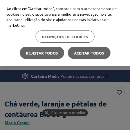
Ao clicar em "Aceitar todos", concorda com o armazenamento de
cookies no seu dispositivo para melhorar a navegação no site,
analisar a utilização do site e ajudar nas nossas iniciativas de
Procure no Marketplace Médis
marketing.
DEFINIÇÕES DE COOKIES
Pesquisas mais comuns
Bem-estar
Nutrição
xiaomi
1
º
REJEITAR TODOS
ACEITAR TODOS
Chá verde, laranja e pétalas de centáurea Bio 50 g
isdin
2
º
now
3
º
Carteira Médis
Poupe nas suas compras
🪙
cerave
4
º
Chá verde, laranja e pétalas de
centáurea Bio 50 g
Clique para ampliar
Maria Granel