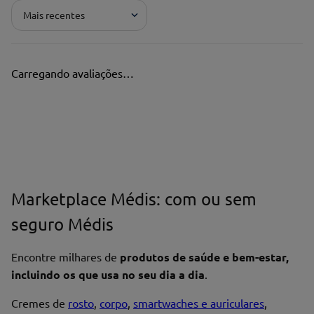
Mais recentes
Pontuação*
★
★
★
★
★
Carregando avaliações…
Título*
Escreva uma avaliação*
Marketplace Médis: com ou sem
seguro Médis
Nome*
Encontre milhares de
produtos de saúde e bem-estar,
incluindo os que usa no seu dia a dia
.
Cremes de
rosto
,
corpo
,
smartwaches e auriculares
,