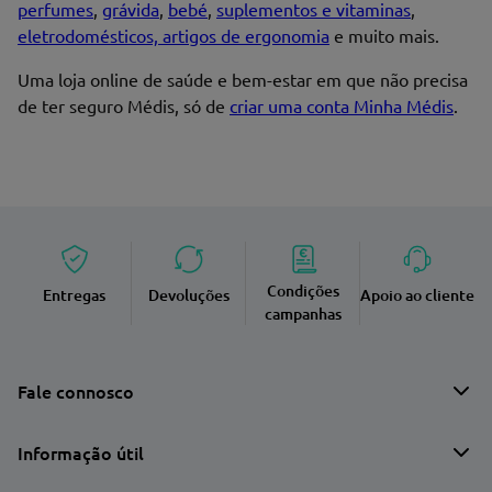
perfumes
,
grávida
,
bebé
,
suplementos e vitaminas
,
Endereço de email
eletrodomésticos, artigos de ergonomia
e muito mais.
Uma loja online de saúde e bem-estar em que não precisa
de ter seguro Médis, só de
criar uma conta Minha Médis
.
Enviar avaliação
Condições
Entregas
Devoluções
Apoio ao cliente
campanhas
Fale connosco
Informação útil