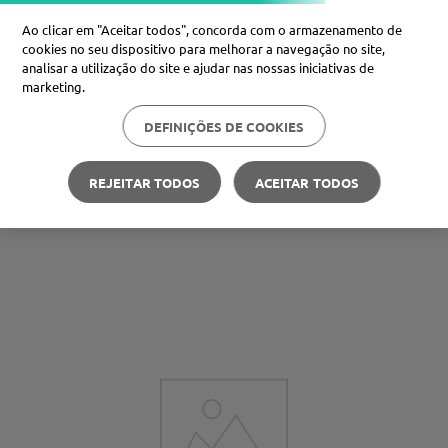
Ao clicar em "Aceitar todos", concorda com o armazenamento de
cookies no seu dispositivo para melhorar a navegação no site,
analisar a utilização do site e ajudar nas nossas iniciativas de
Procure no Marketplace Médis
marketing.
DEFINIÇÕES DE COOKIES
Pesquisas mais comuns
xiaomi
1
º
REJEITAR TODOS
ACEITAR TODOS
Carteira Médis
Poupe nas suas compras
🪙
isdin
2
º
now
3
º
cerave
4
º