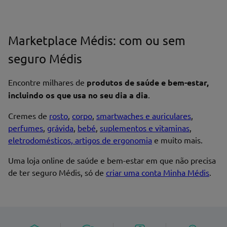
Marketplace Médis: com ou sem
seguro Médis
Encontre milhares de
produtos de saúde e bem-estar,
incluindo os que usa no seu dia a dia
.
Cremes de
rosto
,
corpo
,
smartwaches e auriculares
,
perfumes
,
grávida
,
bebé
,
suplementos e vitaminas
,
eletrodomésticos, artigos de ergonomia
e muito mais.
Uma loja online de saúde e bem-estar em que não precisa
de ter seguro Médis, só de
criar uma conta Minha Médis
.