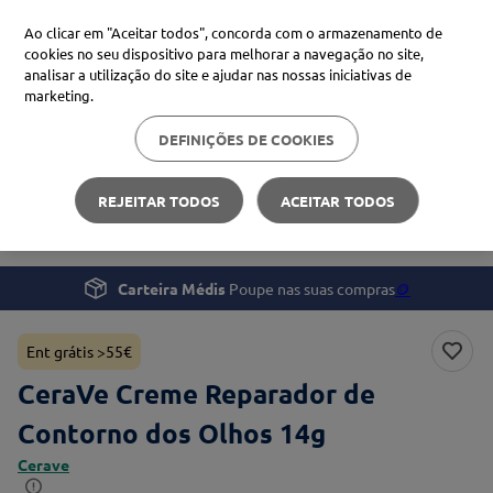
Ao clicar em "Aceitar todos", concorda com o armazenamento de
cookies no seu dispositivo para melhorar a navegação no site,
analisar a utilização do site e ajudar nas nossas iniciativas de
Procure no Marketplace Médis
marketing.
DEFINIÇÕES DE COOKIES
Pesquisas mais comuns
Beleza e Cuidado pessoal
Rosto
xiaomi
1
º
REJEITAR TODOS
ACEITAR TODOS
CeraVe Creme Reparador de Contorno dos Olhos
isdin
2
º
now
3
º
Carteira Médis
Poupe nas suas compras
🪙
cerave
4
º
Ent grátis >55€
CeraVe Creme Reparador de
Contorno dos Olhos 14g
Cerave