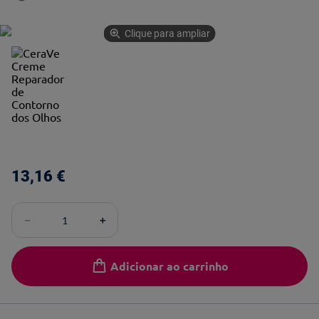
Clique para ampliar
13
,
16
€
－
＋
Adicionar ao carrinho