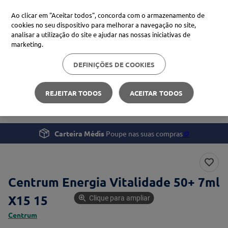
Ao clicar em "Aceitar todos", concorda com o armazenamento de
cookies no seu dispositivo para melhorar a navegação no site,
analisar a utilização do site e ajudar nas nossas iniciativas de
Procure no Marketplace Médis
marketing.
DEFINIÇÕES DE COOKIES
Pesquisas mais comuns
Bem-estar
Suplementos e Vitaminas
xiaomi
1
º
REJEITAR TODOS
ACEITAR TODOS
Centrum Energia Vitalidade 50+ 7ml X15
isdin
2
º
now
3
º
Carteira Médis
Poupe nas suas compras
🪙
cerave
4
º
Centrum Energia Vitalidade 50+ 7ml
X15 15
Clique para ampliar
Centrum