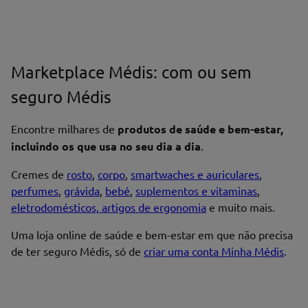
Marketplace Médis: com ou sem
seguro Médis
Encontre milhares de
produtos de saúde e bem-estar,
incluindo os que usa no seu dia a dia
.
Cremes de
rosto
,
corpo
,
smartwaches e auriculares
,
perfumes
,
grávida
,
bebé
,
suplementos e vitaminas
,
eletrodomésticos, artigos de ergonomia
e muito mais.
Uma loja online de saúde e bem-estar em que não precisa
de ter seguro Médis, só de
criar uma conta Minha Médis
.