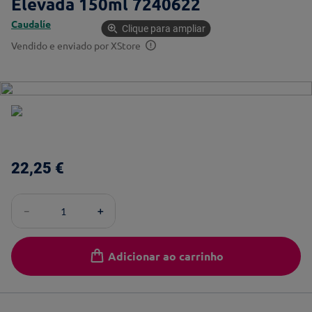
Elevada 150ml 7240622
Caudalíe
Clique para ampliar
Vendido e enviado por
XStore
22
,
25
€
－
＋
Adicionar ao carrinho