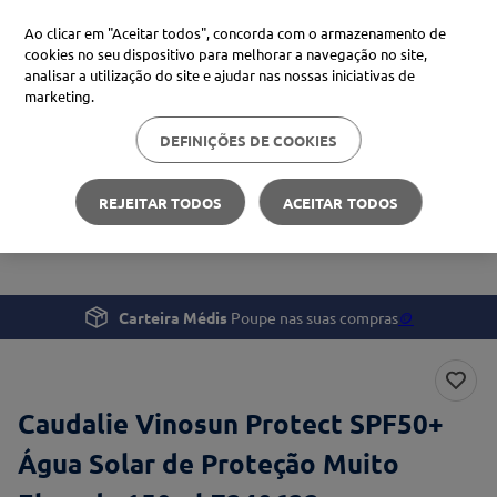
Ao clicar em "Aceitar todos", concorda com o armazenamento de
cookies no seu dispositivo para melhorar a navegação no site,
analisar a utilização do site e ajudar nas nossas iniciativas de
Procure no Marketplace Médis
marketing.
DEFINIÇÕES DE COOKIES
Pesquisas mais comuns
Beleza e Cuidado pessoal
Proteção Solar
xiaomi
1
º
REJEITAR TODOS
ACEITAR TODOS
Caudalie Vinosun Protect SPF50+ Água Solar de Proteção
isdin
2
º
Muito Elevada 150ml
now
3
º
cerave
4
º
Carteira Médis
Poupe nas suas compras
🪙
Caudalie Vinosun Protect SPF50+
Água Solar de Proteção Muito